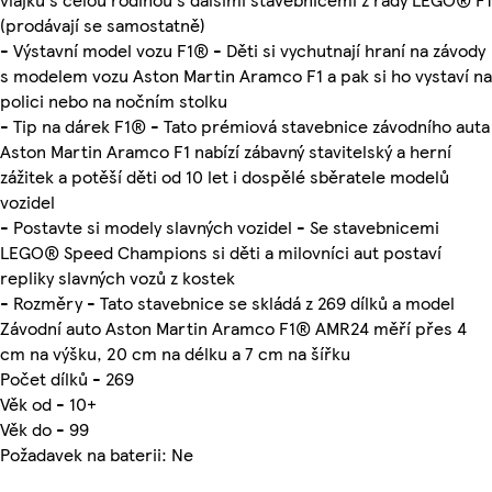
(prodávají se samostatně)
- Výstavní model vozu F1® - Děti si vychutnají hraní na závody
s modelem vozu Aston Martin Aramco F1 a pak si ho vystaví na
polici nebo na nočním stolku
- Tip na dárek F1® - Tato prémiová stavebnice závodního auta
Aston Martin Aramco F1 nabízí zábavný stavitelský a herní
zážitek a potěší děti od 10 let i dospělé sběratele modelů
vozidel
- Postavte si modely slavných vozidel - Se stavebnicemi
LEGO® Speed Champions si děti a milovníci aut postaví
repliky slavných vozů z kostek
- Rozměry - Tato stavebnice se skládá z 269 dílků a model
Závodní auto Aston Martin Aramco F1® AMR24 měří přes 4
cm na výšku, 20 cm na délku a 7 cm na šířku
Počet dílků - 269
Věk od - 10+
Věk do - 99
Požadavek na baterii: Ne