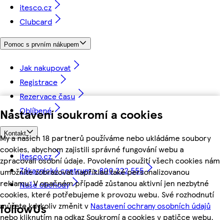
itesco.cz
Clubcard
Pomoc s prvním nákupem
Jak nakupovat
Registrace
Rezervace času
Oblíbené
Nastavení soukromí a cookies
Kontakt
My a našich 18 partnerů používáme nebo ukládáme soubory
cookies, abychom zajistili správné fungování webu a
itesco.cz
zpracovali osobní údaje. Povolením použití všech cookies nám
Zákaznické centrum - 800 222 555
umožníte zobrazovat například také personalizovanou
reklamu. V opačném případě zůstanou aktivní jen nezbytné
Naše obchody
cookies, které potřebujeme k provozu webu. Své rozhodnutí
můžete kdykoliv změnit v
Nastavení ochrany osobních údajů
followUs
nebo kliknutím na odkaz Soukromí a cookies v patičce webu.