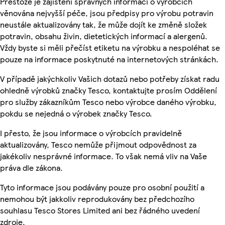
Přestože je zajištění správných informací o výrobcích
věnována nejvyšší péče, jsou předpisy pro výrobu potravin
neustále aktualizovány tak, že může dojít ke změně složek
potravin, obsahu živin, dietetických informací a alergenů.
Vždy byste si měli přečíst etiketu na výrobku a nespoléhat se
pouze na informace poskytnuté na internetových stránkách.
V případě jakýchkoliv Vašich dotazů nebo potřeby získat radu
ohledně výrobků značky Tesco, kontaktujte prosím Oddělení
pro služby zákazníkům Tesco nebo výrobce daného výrobku,
pokdu se nejedná o výrobek značky Tesco.
I přesto, že jsou informace o výrobcích pravidelně
aktualizovány, Tesco nemůže přijmout odpovědnost za
jakékoliv nesprávné informace. To však nemá vliv na Vaše
práva dle zákona.
Tyto informace jsou podávány pouze pro osobní použití a
nemohou být jakkoliv reprodukovány bez předchozího
souhlasu Tesco Stores Limited ani bez řádného uvedení
zdroje.