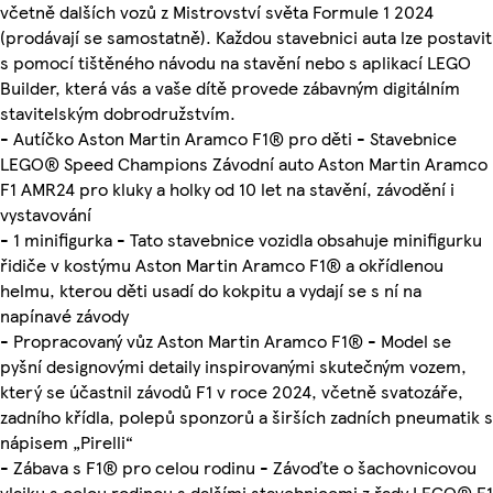
včetně dalších vozů z Mistrovství světa Formule 1 2024
(prodávají se samostatně). Každou stavebnici auta lze postavit
s pomocí tištěného návodu na stavění nebo s aplikací LEGO
Builder, která vás a vaše dítě provede zábavným digitálním
stavitelským dobrodružstvím.
- Autíčko Aston Martin Aramco F1® pro děti - Stavebnice
LEGO® Speed Champions Závodní auto Aston Martin Aramco
F1 AMR24 pro kluky a holky od 10 let na stavění, závodění i
vystavování
- 1 minifigurka - Tato stavebnice vozidla obsahuje minifigurku
řidiče v kostýmu Aston Martin Aramco F1® a okřídlenou
helmu, kterou děti usadí do kokpitu a vydají se s ní na
napínavé závody
- Propracovaný vůz Aston Martin Aramco F1® - Model se
pyšní designovými detaily inspirovanými skutečným vozem,
který se účastnil závodů F1 v roce 2024, včetně svatozáře,
zadního křídla, polepů sponzorů a širších zadních pneumatik s
nápisem „Pirelli“
- Zábava s F1® pro celou rodinu - Závoďte o šachovnicovou
vlajku s celou rodinou s dalšími stavebnicemi z řady LEGO® F1