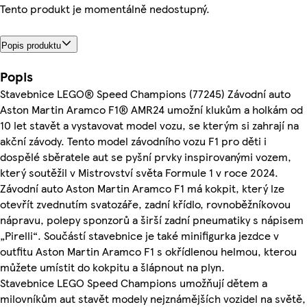
Tento produkt je momentálně nedostupný.
Popis produktu
Popis
Stavebnice LEGO® Speed Champions (77245) Závodní auto
Aston Martin Aramco F1® AMR24 umožní klukům a holkám od
10 let stavět a vystavovat model vozu, se kterým si zahrají na
akční závody. Tento model závodního vozu F1 pro děti i
dospělé sběratele aut se pyšní prvky inspirovanými vozem,
který soutěžil v Mistrovství světa Formule 1 v roce 2024.
Závodní auto Aston Martin Aramco F1 má kokpit, který lze
otevřít zvednutím svatozáře, zadní křídlo, rovnoběžníkovou
nápravu, polepy sponzorů a širší zadní pneumatiky s nápisem
„Pirelli“. Součástí stavebnice je také minifigurka jezdce v
outfitu Aston Martin Aramco F1 s okřídlenou helmou, kterou
můžete umístit do kokpitu a šlápnout na plyn.
Stavebnice LEGO Speed Champions umožňují dětem a
milovníkům aut stavět modely nejznámějších vozidel na světě,