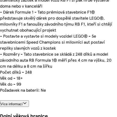
doma nebo v kanceláři
- Dárek Formule 1 - Tato prémiová stavebnice F1®
představuje skvělý dárek pro dospělé stavitele LEGO®,
milovníky F1 a fanoušky závodního týmu RB F1, kteří si chtějí
vychutnat obohacující projekt
- Postavte a vystavte si modely vozidel LEGO® - Se
stavebnicemi Speed Champions si milovníci aut postaví
repliky slavných vozů z kostek
- Rozměry - Tato stavebnice se skládá z 248 dílků a model
závodního auta RB Formula 1® měří přes 4 cm na výšku, 20
cm na délku a 8 cm na šířku
Počet dílků - 248
Věk od - 18+
Věk do - 99
Požadavek na baterii: Ne
Více informací
Dolní věková hranice