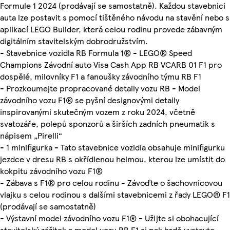
Formule 1 2024 (prodávají se samostatně). Každou stavebnici
auta lze postavit s pomocí tištěného návodu na stavění nebo s
aplikací LEGO Builder, která celou rodinu provede zábavným
digitálním stavitelským dobrodružstvím.
- Stavebnice vozidla RB Formula 1® - LEGO® Speed
Champions Závodní auto Visa Cash App RB VCARB 01 F1 pro
dospělé, milovníky F1 a fanoušky závodního týmu RB F1
- Prozkoumejte propracované detaily vozu RB - Model
závodního vozu F1® se pyšní designovými detaily
inspirovanými skutečným vozem z roku 2024, včetně
svatozáře, polepů sponzorů a širších zadních pneumatik s
nápisem „Pirelli“
- 1 minifigurka - Tato stavebnice vozidla obsahuje minifigurku
jezdce v dresu RB s okřídlenou helmou, kterou lze umístit do
kokpitu závodního vozu F1®
- Zábava s F1® pro celou rodinu - Závoďte o šachovnicovou
vlajku s celou rodinou s dalšími stavebnicemi z řady LEGO® F1
(prodávají se samostatně)
- Výstavní model závodního vozu F1® - Užijte si obohacující
stavitelský zážitek a model vozu RB F1 si pak hrdě vystavte