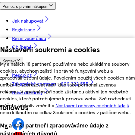
Pomoc s prvním nákupem
Jak nakupovat
Registrace
Rezervace času
Oblíbené
Nastavení soukromí a cookies
Kontakt
My a našich 18 partnerů používáme nebo ukládáme soubory
cookies, abychom zajistili správné fungování webu a
itesco.cz
zpracovali osobní údaje. Povolením použití všech cookies nám
Zákaznické centrum - 800 222 555
umožníte zobrazovat například také personalizovanou
reklamu. V opačném případě zůstanou aktivní jen nezbytné
Naše obchody
cookies, které potřebujeme k provozu webu. Své rozhodnutí
můžete kdykoliv změnit v
Nastavení ochrany osobních údajů
followUs
nebo kliknutím na odkaz Soukromí a cookies v patičce webu.
My a naši partneři zpracováváme údaje z
následujících důvodů