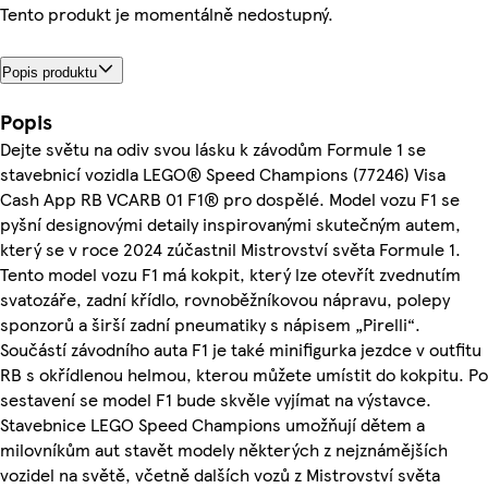
Tento produkt je momentálně nedostupný.
Popis produktu
Popis
Dejte světu na odiv svou lásku k závodům Formule 1 se
stavebnicí vozidla LEGO® Speed Champions (77246) Visa
Cash App RB VCARB 01 F1® pro dospělé. Model vozu F1 se
pyšní designovými detaily inspirovanými skutečným autem,
který se v roce 2024 zúčastnil Mistrovství světa Formule 1.
Tento model vozu F1 má kokpit, který lze otevřít zvednutím
svatozáře, zadní křídlo, rovnoběžníkovou nápravu, polepy
sponzorů a širší zadní pneumatiky s nápisem „Pirelli“.
Součástí závodního auta F1 je také minifigurka jezdce v outfitu
RB s okřídlenou helmou, kterou můžete umístit do kokpitu. Po
sestavení se model F1 bude skvěle vyjímat na výstavce.
Stavebnice LEGO Speed Champions umožňují dětem a
milovníkům aut stavět modely některých z nejznámějších
vozidel na světě, včetně dalších vozů z Mistrovství světa