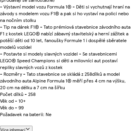
- Výstavní model vozu Formula 1® - Děti si vychutnají hraní na
závody s modelem vozu F1® a pak si ho vystaví na polici nebo
na nočním stolku
- Tip na dárek F1® - Tato prémiová stavebnice závodního auta
F1 z kostek LEGO® nabízí zábavný stavitelský a herní zážitek a
potěší děti od 10 let, fanoušky Formule 1 i dospělé sběratele
modelů vozidel
- Postavte si modely slavných vozidel - Se stavebnicemi
LEGO® Speed Champions si děti a milovníci aut postaví
repliky slavných vozů z kostek
- Rozměry - Tato stavebnice se skládá z 258dílků a model
závodního auta Alpine Formula 1® měří přes 4 cm na výšku,
20 cm na délku a 7 cm na šířku
Počet dílků - 258
Věk od - 10+
Věk do - 99
Požadavek na baterii: Ne
Více informací