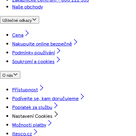
Naše obchody
Užitečné odkazy
Cena
Nakupujte online bezpečně
Podmínky používání
Soukromí a cookies
O nás
Přístupnost
Podívejte se, kam doručujeme
Poplatek za službu
Nastavení Cookies
Možnosti platby
itesco.cz