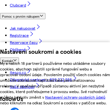
Clubcard
Pomoc s prvním nákupem
Jak nakupovat
Registrace
Rezervace času
Oblíbené
Nastavení soukromí a cookies
Kontakt
My a našich 18 partnerů používáme nebo ukládáme soubory
cookies, abychom zajistili správné fungování webu a
itesco.cz
zpracovali osobní údaje. Povolením použití všech cookies nám
Zákaznické centrum - 800 222 555
umožníte zobrazovat například také personalizovanou
reklamu. V opačném případě zůstanou aktivní jen nezbytné
Naše obchody
cookies, které potřebujeme k provozu webu. Své rozhodnutí
můžete kdykoliv změnit v
Nastavení ochrany osobních údajů
followUs
nebo kliknutím na odkaz Soukromí a cookies v patičce webu.