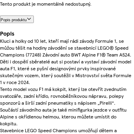
Tento produkt je momentálně nedostupný.
Popis produktu
Popis
Kluci a holky od 10 let, kteří mají rádi závody Formule 1, se
můžou těšit na hodiny závodění se stavebnicí LEGO® Speed
Champions (77248) Závodní auto BWT Alpine F1® Team A524.
Děti i dospělí sběratelé aut si postaví a vystaví závodní model
auta F1, které se pyšní designovými prvky inspirované
skutečným vozem, který soutěžil v Mistrovství světa Formule
1 v roce 2024.
Tento model vozu F1 má kokpit, který lze otevřít zvednutím
svatozáře, zadní křídlo, rovnoběžníkovou nápravu, polepy
sponzorů a širší zadní pneumatiky s nápisem „Pirelli“.
Součástí závodního auta je také minifigurka jezdce v outfitu
Alpine s okřídlenou helmou, kterou můžete umístit do
kokpitu.
Stavebnice LEGO Speed Champions umožňují dětem a