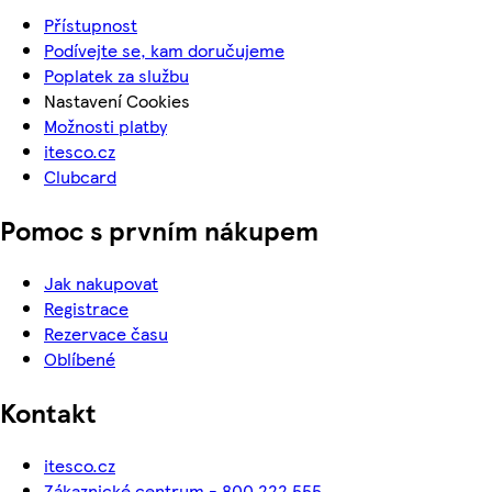
Přístupnost
Podívejte se, kam doručujeme
Poplatek za službu
Nastavení Cookies
Možnosti platby
itesco.cz
Clubcard
Pomoc s prvním nákupem
Jak nakupovat
Registrace
Rezervace času
Oblíbené
Kontakt
itesco.cz
Zákaznické centrum - 800 222 555