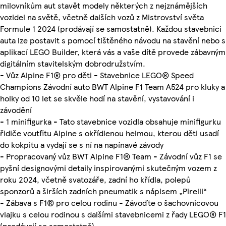
milovníkům aut stavět modely některých z nejznámějších
vozidel na světě, včetně dalších vozů z Mistrovství světa
Formule 1 2024 (prodávají se samostatně). Každou stavebnici
auta lze postavit s pomocí tištěného návodu na stavění nebo s
aplikací LEGO Builder, která vás a vaše dítě provede zábavným
digitálním stavitelským dobrodružstvím.
- Vůz Alpine F1® pro děti - Stavebnice LEGO® Speed
Champions Závodní auto BWT Alpine F1 Team A524 pro kluky a
holky od 10 let se skvěle hodí na stavění, vystavování i
závodění
- 1 minifigurka - Tato stavebnice vozidla obsahuje minifigurku
řidiče voutfitu Alpine s okřídlenou helmou, kterou děti usadí
do kokpitu a vydají se s ní na napínavé závody
- Propracovaný vůz BWT Alpine F1® Team - Závodní vůz F1 se
pyšní designovými detaily inspirovanými skutečným vozem z
roku 2024, včetně svatozáře, zadní ho křídla, polepů
sponzorů a širších zadních pneumatik s nápisem „Pirelli“
- Zábava s F1® pro celou rodinu - Závoďte o šachovnicovou
vlajku s celou rodinou s dalšími stavebnicemi z řady LEGO® F1
(prodávají se samostatně)