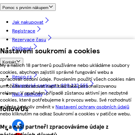
Pomoc s prvním nákupem
Jak nakupovat
Registrace
Rezervace času
Oblíbené
Nastavení soukromí a cookies
Kontakt
My a našich 18 partnerů používáme nebo ukládáme soubory
cookies, abychom zajistili správné fungování webu a
itesco.cz
zpracovali osobní údaje. Povolením použití všech cookies nám
Zákaznické centrum - 800 222 555
umožníte zobrazovat například také personalizovanou
reklamu. V opačném případě zůstanou aktivní jen nezbytné
Naše obchody
cookies, které potřebujeme k provozu webu. Své rozhodnutí
můžete kdykoliv změnit v
Nastavení ochrany osobních údajů
followUs
nebo kliknutím na odkaz Soukromí a cookies v patičce webu.
My a naši partneři zpracováváme údaje z
následujících důvodů