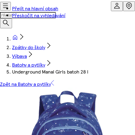
Přejít na hlavní obsah
Přeskočit na vyhledávání
Zpátky do školy
Výbava
Batohy a pytlíky
Underground Manal Girls batoh 28 l
Zpět na Batohy a pytlíky