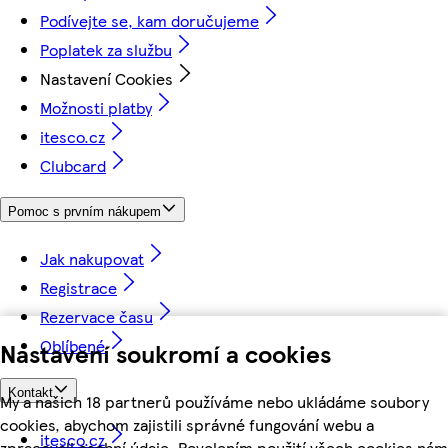
Podívejte se, kam doručujeme
Poplatek za službu
Nastavení Cookies
Možnosti platby
itesco.cz
Clubcard
Pomoc s prvním nákupem
Jak nakupovat
Registrace
Rezervace času
Oblíbené
Nastavení soukromí a cookies
Kontakt
My a našich 18 partnerů používáme nebo ukládáme soubory
cookies, abychom zajistili správné fungování webu a
itesco.cz
zpracovali osobní údaje. Povolením použití všech cookies nám