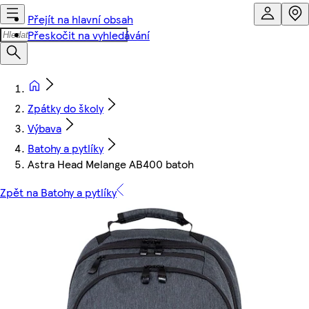
Přejít na hlavní obsah
Přeskočit na vyhledávání
Zpátky do školy
Výbava
Batohy a pytlíky
Astra Head Melange AB400 batoh
Zpět na Batohy a pytlíky