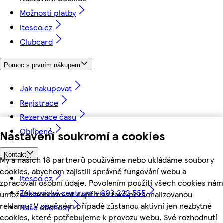
Možnosti platby
itesco.cz
Clubcard
Pomoc s prvním nákupem
Jak nakupovat
Registrace
Rezervace času
Oblíbené
Nastavení soukromí a cookies
Kontakt
My a našich 18 partnerů používáme nebo ukládáme soubory
cookies, abychom zajistili správné fungování webu a
itesco.cz
zpracovali osobní údaje. Povolením použití všech cookies nám
Zákaznické centrum - 800 222 555
umožníte zobrazovat například také personalizovanou
reklamu. V opačném případě zůstanou aktivní jen nezbytné
Naše obchody
cookies, které potřebujeme k provozu webu. Své rozhodnutí