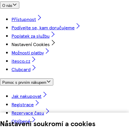
O nás
Přístupnost
Podívejte se, kam doručujeme
Poplatek za službu
Nastavení Cookies
Možnosti platby
itesco.cz
Clubcard
Pomoc s prvním nákupem
Jak nakupovat
Registrace
Rezervace času
Oblíbené
Nastavení soukromí a cookies