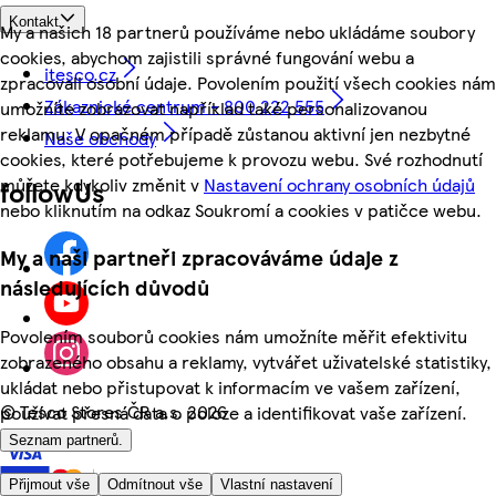
Kontakt
My a našich 18 partnerů používáme nebo ukládáme soubory
cookies, abychom zajistili správné fungování webu a
itesco.cz
zpracovali osobní údaje. Povolením použití všech cookies nám
Zákaznické centrum - 800 222 555
umožníte zobrazovat například také personalizovanou
reklamu. V opačném případě zůstanou aktivní jen nezbytné
Naše obchody
cookies, které potřebujeme k provozu webu. Své rozhodnutí
můžete kdykoliv změnit v
Nastavení ochrany osobních údajů
followUs
nebo kliknutím na odkaz Soukromí a cookies v patičce webu.
My a naši partneři zpracováváme údaje z
následujících důvodů
Povolením souborů cookies nám umožníte měřit efektivitu
zobrazeného obsahu a reklamy, vytvářet uživatelské statistiky,
ukládat nebo přistupovat k informacím ve vašem zařízení,
©
Tesco Stores ČR a.s. 2026
používat přesná data o poloze a identifikovat vaše zařízení.
Seznam partnerů.
Přijmout vše
Odmítnout vše
Vlastní nastavení