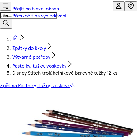
Přejít na hlavní obsah
Přeskočit na vyhledávání
Zpátky do školy
Výtvarné potřeby
Pastelky, tužky, voskovky
Disney Stitch trojúhelníkové barevné tužky 12 ks
Zpět na Pastelky, tužky, voskovky