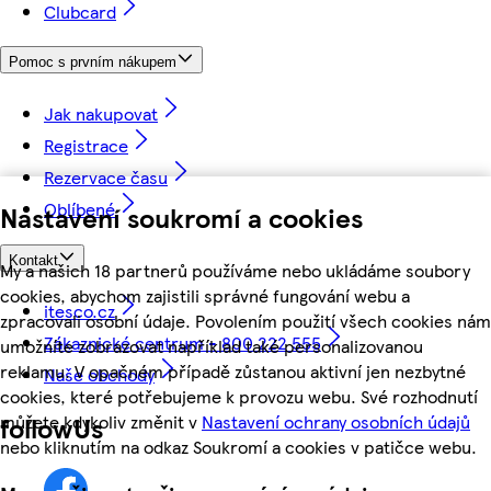
Clubcard
Pomoc s prvním nákupem
Jak nakupovat
Registrace
Rezervace času
Oblíbené
Nastavení soukromí a cookies
Kontakt
My a našich 18 partnerů používáme nebo ukládáme soubory
cookies, abychom zajistili správné fungování webu a
itesco.cz
zpracovali osobní údaje. Povolením použití všech cookies nám
Zákaznické centrum - 800 222 555
umožníte zobrazovat například také personalizovanou
reklamu. V opačném případě zůstanou aktivní jen nezbytné
Naše obchody
cookies, které potřebujeme k provozu webu. Své rozhodnutí
můžete kdykoliv změnit v
Nastavení ochrany osobních údajů
followUs
nebo kliknutím na odkaz Soukromí a cookies v patičce webu.