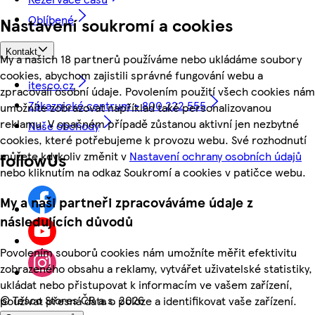
Oblíbené
Nastavení soukromí a cookies
Kontakt
My a našich 18 partnerů používáme nebo ukládáme soubory
cookies, abychom zajistili správné fungování webu a
itesco.cz
zpracovali osobní údaje. Povolením použití všech cookies nám
Zákaznické centrum - 800 222 555
umožníte zobrazovat například také personalizovanou
reklamu. V opačném případě zůstanou aktivní jen nezbytné
Naše obchody
cookies, které potřebujeme k provozu webu. Své rozhodnutí
můžete kdykoliv změnit v
Nastavení ochrany osobních údajů
followUs
nebo kliknutím na odkaz Soukromí a cookies v patičce webu.
My a naši partneři zpracováváme údaje z
následujících důvodů
Povolením souborů cookies nám umožníte měřit efektivitu
zobrazeného obsahu a reklamy, vytvářet uživatelské statistiky,
ukládat nebo přistupovat k informacím ve vašem zařízení,
©
Tesco Stores ČR a.s. 2026
používat přesná data o poloze a identifikovat vaše zařízení.