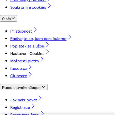
Soukromí a cookies
O nás
Přístupnost
Podívejte se, kam doručujeme
Poplatek za službu
Nastavení Cookies
Možnosti platby
itesco.cz
Clubcard
Pomoc s prvním nákupem
Jak nakupovat
Registrace
Rezervace času