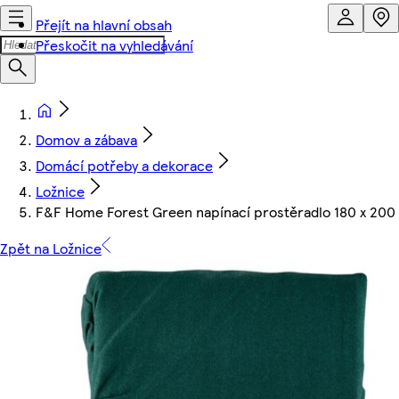
Přejít na hlavní obsah
Přeskočit na vyhledávání
Domov a zábava
Domácí potřeby a dekorace
Ložnice
F&F Home Forest Green napínací prostěradlo 180 x 200
Zpět na Ložnice