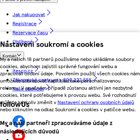
Jak nakupovat
Registrace
Rezervace času
Oblíbené
Nastavení soukromí a cookies
Kontakt
My a našich 18 partnerů používáme nebo ukládáme soubory
cookies, abychom zajistili správné fungování webu a
itesco.cz
zpracovali osobní údaje. Povolením použití všech cookies nám
Zákaznické centrum - 800 222 555
umožníte zobrazovat například také personalizovanou
reklamu. V opačném případě zůstanou aktivní jen nezbytné
Naše obchody
cookies, které potřebujeme k provozu webu. Své rozhodnutí
můžete kdykoliv změnit v
Nastavení ochrany osobních údajů
followUs
nebo kliknutím na odkaz Soukromí a cookies v patičce webu.
My a naši partneři zpracováváme údaje z
následujících důvodů