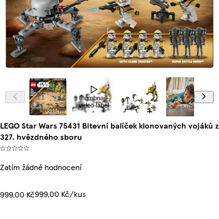
thumbnail-
video-label
LEGO Star Wars 75431 Bitevní balíček klonovaných vojáků z
327. hvězdného sboru
Zatím žádné hodnocení
999,00 Kč/kus
999,00 Kč