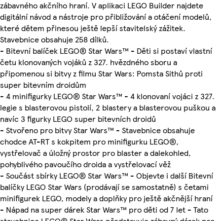
zábavného akčního hraní. V aplikaci LEGO Builder najdete
digitální návod a nástroje pro přibližování a otáčení modelů,
které dětem přinesou ještě lepší stavitelský zážitek.
Stavebnice obsahuje 258 dílků.
- Bitevní balíček LEGO® Star Wars™ - Děti si postaví vlastní
četu klonovaných vojáků z 327. hvězdného sboru a
připomenou si bitvy z filmu Star Wars: Pomsta Sithů proti
super bitevním droidům
- 4 minifigurky LEGO® Star Wars™ - 4 klonovaní vojáci z 327.
legie s blasterovou pistolí, 2 blastery a blasterovou puškou a
navíc 3 figurky LEGO super bitevních droidů
- Stvořeno pro bitvy Star Wars™ - Stavebnice obsahuje
chodce AT-RT s kokpitem pro minifigurku LEGO®,
vystřelovač a úložný prostor pro blaster a dalekohled,
pohyblivého pavoučího droida a vystřelovací věž
- Součást sbírky LEGO® Star Wars™ - Objevte i další Bitevní
balíčky LEGO Star Wars (prodávají se samostatně) s četami
minifigurek LEGO, modely a doplňky pro ještě akčnější hraní
- Nápad na super dárek Star Wars™ pro děti od 7 let - Tato
stavebnice LEGO® Star Wars představuje zábavný dárek pro