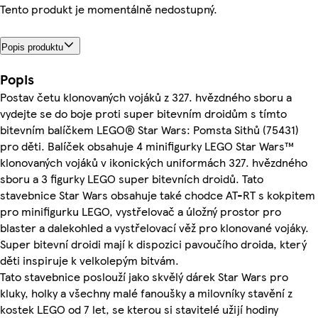
Tento produkt je momentálně nedostupný.
Popis produktu
Popis
Postav četu klonovaných vojáků z 327. hvězdného sboru a
vydejte se do boje proti super bitevním droidům s tímto
bitevním balíčkem LEGO® Star Wars: Pomsta Sithů (75431)
pro děti. Balíček obsahuje 4 minifigurky LEGO Star Wars™
klonovaných vojáků v ikonických uniformách 327. hvězdného
sboru a 3 figurky LEGO super bitevních droidů. Tato
stavebnice Star Wars obsahuje také chodce AT-RT s kokpitem
pro minifigurku LEGO, vystřelovač a úložný prostor pro
blaster a dalekohled a vystřelovací věž pro klonované vojáky.
Super bitevní droidi mají k dispozici pavoučího droida, který
děti inspiruje k velkolepým bitvám.
Tato stavebnice poslouží jako skvělý dárek Star Wars pro
kluky, holky a všechny malé fanoušky a milovníky stavění z
kostek LEGO od 7 let, se kterou si stavitelé užijí hodiny