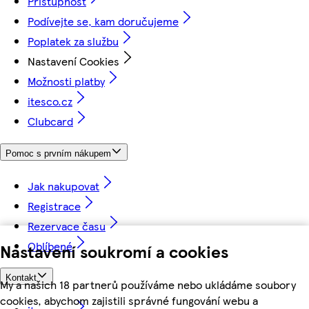
Přístupnost
Podívejte se, kam doručujeme
Poplatek za službu
Nastavení Cookies
Možnosti platby
itesco.cz
Clubcard
Pomoc s prvním nákupem
Jak nakupovat
Registrace
Rezervace času
Oblíbené
Nastavení soukromí a cookies
Kontakt
My a našich 18 partnerů používáme nebo ukládáme soubory
cookies, abychom zajistili správné fungování webu a