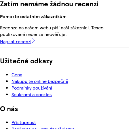
Zatím nemáme žádnou recenzi
Pomozte ostatním zákazníkům
Recenze na našem webu píší naši zákazníci. Tesco
publikované recenze neověřuje.
Napsat recenzi
Užitečné odkazy
Cena
Nakupujte online bezpečně
Podmínky používání
Soukromí a cookies
O nás
Přístupnost
Podívejte se, kam doručujeme