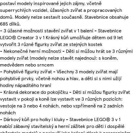
postaví modely inspirované jejich zájmy, včetně
superrychlých vozidel, úžasných zvířat a propracovaných
domů. Modely nelze sestavit současně. Stavebnice obsahuje
685 dílků.
- 3 úžasné možnosti stavění zvířat v 1 balení - Stavebnice
LEGO® Creator 3 v 1 Krásný kůň umožňuje dětem od 9 let
vytvořit 3 různé figurky zvířat ze stejných kostek
- Nekonečné herní možnosti - Děti si můžou hrát se 3 různými
modely zvířat (modely nelze stavět najednou): s koněm,
medvědem nebo srncem
- Pohyblivé figurky zvířat - Všechny 3 modely zvířat mají
pohyblivé prvky, včetně nohou a hlav, a děti si s nimi užijí
hodiny nápaditého hraní
- Krásná dekorace do pokojíčku - Děti si můžou figurky zvířat
vystavit v pokoji a koně lze vystavit ve 3 různých pozicích:
vestoje na 3 nebo 4 nohách, nebo vzpřímeně na 2 zadních
nohách
- Dárkový kůň pro holky i kluky - Stavebnice LEGO® 3 v 1
nabízí zábavný stavitelský a herní zážitek pro děti i dospělé
sběratele modelů a poslouží jako krásný dárek k narozeninám