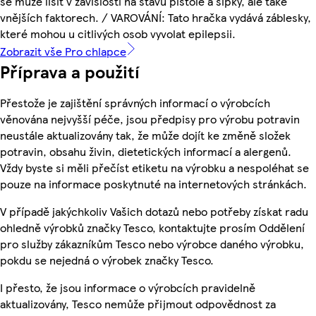
se může lišit v závislosti na stavu pistole a šipky, ale také
vnějších faktorech. / VAROVÁNÍ: Tato hračka vydává záblesky,
které mohou u citlivých osob vyvolat epilepsii.
Zobrazit vše Pro chlapce
Příprava a použití
Přestože je zajištění správných informací o výrobcích
věnována nejvyšší péče, jsou předpisy pro výrobu potravin
neustále aktualizovány tak, že může dojít ke změně složek
potravin, obsahu živin, dietetických informací a alergenů.
Vždy byste si měli přečíst etiketu na výrobku a nespoléhat se
pouze na informace poskytnuté na internetových stránkách.
V případě jakýchkoliv Vašich dotazů nebo potřeby získat radu
ohledně výrobků značky Tesco, kontaktujte prosím Oddělení
pro služby zákazníkům Tesco nebo výrobce daného výrobku,
pokdu se nejedná o výrobek značky Tesco.
I přesto, že jsou informace o výrobcích pravidelně
aktualizovány, Tesco nemůže přijmout odpovědnost za