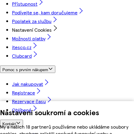
Přístupnost
Podívejte se, kam doručujeme
Poplatek za službu
Nastavení Cookies
Možnosti platby
itesco.cz
Clubcard
Pomoc s prvním nákupem
Jak nakupovat
Registrace
Rezervace času
Oblíbené
Nastavení soukromí a cookies
Kontakt
My a našich 18 partnerů používáme nebo ukládáme soubory
cookies, abychom zajistili správné fungování webu a