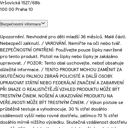
Vršovická 1527/68b
100 00 Praha 10
Bezpečnostní informace
Upozornění. Nevhodné pro děti mladší 36 měsíců. Malé části.
Nebezpečí zalknutí. / VAROVÁNÍ. Nemiřte na oči nebo tvář.
BEZPEČNOSTNÍ OPATŘENÍ: Používejte pouze šipky navržené
pro tento produkt. Pistoli na šipky nebo šipky je zakázáno
upravovat. / POZOR: Tento obal uschovejte, neboť obsahuje
důležité informace. / TENTO PRODUKT MOHOU ZAMĚNIT ZA
SKUTEČNOU PALNOU ZBRAŇ POLICISTÉ A DALŠÍ OSOBY.
UPRAVOVAT STÁTNÍ NEBO FEDERÁLNÍ ZNAČENÍ A ZABARVENÍ
PŘI SNAZE O REALISTIČTĚJŠÍ VZHLED PRODUKTU MŮŽE BÝT
TRESTNÝM ČINEM. NOŠENÍ A UKAZOVÁNÍ PRODUKTU NA
VEŘEJNOSTI MŮŽE BÝT TRESTNÝM ČINEM. / Výkon pistole se
průběžně testuje a vyhodnocuje. 30 % střel dosáhlo
vzdálenosti vyšší nebo rovné dostřelu, zatímco 70 % střel
dosáhlo mírně nižšího výsledku. Skutečná vzdálenost dostřelu