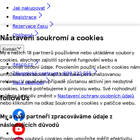
Jak nakupovat
Registrace
Rezervace času
Oblíbené
Nastavení soukromí a cookies
Kontakt
My a našich 18 partnerů používáme nebo ukládáme soubory
cookies, abychom zajistili správné fungování webu a
itesco.cz
zpracovali osobní údaje. Povolením použití všech cookies nám
Zákaznické centrum - 800 222 555
umožníte zobrazovat například také personalizovanou
reklamu. V opačném případě zůstanou aktivní jen nezbytné
Naše obchody
cookies, které potřebujeme k provozu webu. Své rozhodnutí
můžete kdykoliv změnit v
Nastavení ochrany osobních údajů
followUs
nebo kliknutím na odkaz Soukromí a cookies v patičce webu.
My a naši partneři zpracováváme údaje z
následujících důvodů
Povolením souborů cookies nám umožníte měřit efektivitu