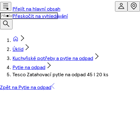
Přejít na hlavní obsah
Přeskočit na vyhledávání
Úklid
Kuchyňské potřeby a pytle na odpad
Pytle na odpad
Tesco Zatahovací pytle na odpad 45 l 20 ks
Zpět na Pytle na odpad