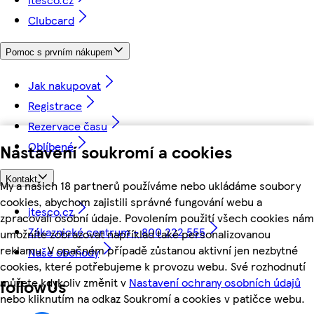
Clubcard
Pomoc s prvním nákupem
Jak nakupovat
Registrace
Rezervace času
Oblíbené
Nastavení soukromí a cookies
Kontakt
My a našich 18 partnerů používáme nebo ukládáme soubory
cookies, abychom zajistili správné fungování webu a
itesco.cz
zpracovali osobní údaje. Povolením použití všech cookies nám
Zákaznické centrum - 800 222 555
umožníte zobrazovat například také personalizovanou
reklamu. V opačném případě zůstanou aktivní jen nezbytné
Naše obchody
cookies, které potřebujeme k provozu webu. Své rozhodnutí
můžete kdykoliv změnit v
Nastavení ochrany osobních údajů
followUs
nebo kliknutím na odkaz Soukromí a cookies v patičce webu.