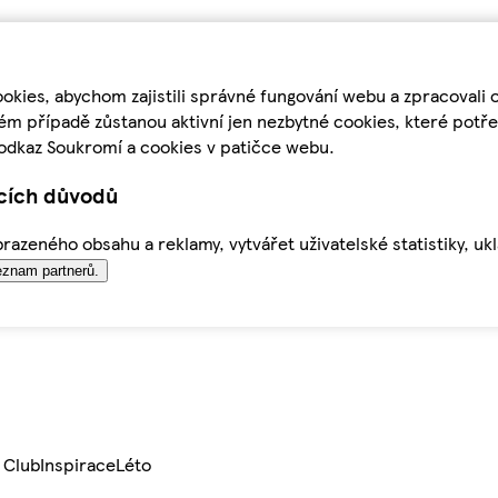
kies, abychom zajistili správné fungování webu a zpracovali 
ém případě zůstanou aktivní jen nezbytné cookies, které pot
odkaz Soukromí a cookies v patičce webu.
ících důvodů
azeného obsahu a reklamy, vytvářet uživatelské statistiky, uk
znam partnerů.
 Club
Inspirace
Léto