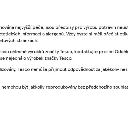
nována nejvyšší péče, jsou předpisy pro výrobu potravin neust
etetických informací a alergenů. Vždy byste si měli přečíst eti
etových stránkách.
 radu ohledně výrobků značky Tesco, kontaktujte prosím Odděl
se nejedná o výrobek značky Tesco.
ualizovány, Tesco nemůže přijmout odpovědnost za jakékoliv ne
a nemohou být jakkoliv reprodukovány bez předchozího souhla