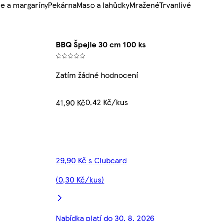
e a margaríny
Pekárna
Maso a lahůdky
Mražené
Trvanlivé
BBQ Špejle 30 cm 100 ks
Zatím žádné hodnocení
0,42 Kč/kus
41,90 Kč
29,90 Kč s Clubcard
(0,30 Kč/kus)
Nabídka platí do 30. 8. 2026