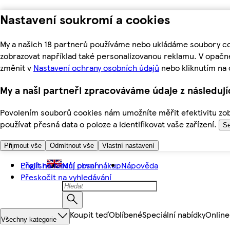
Nastavení soukromí a cookies
My a našich 18 partnerů používáme nebo ukládáme soubory coo
zobrazovat například také personalizovanou reklamu. V opačn
změnit v
Nastavení ochrany osobních údajů
nebo kliknutím na 
My a naši partneři zpracováváme údaje z následuj
Povolením souborů cookies nám umožníte měřit efektivitu zobr
používat přesná data o poloze a identifikovat vaše zařízení.
Se
Přijmout vše
Odmítnout vše
Vlastní nastavení
Přejít na hlavní obsah
English
Můj první nákup
Nápověda
Přeskočit na vyhledávání
Koupit teď
Oblíbené
Speciální nabídky
Online
Všechny kategorie