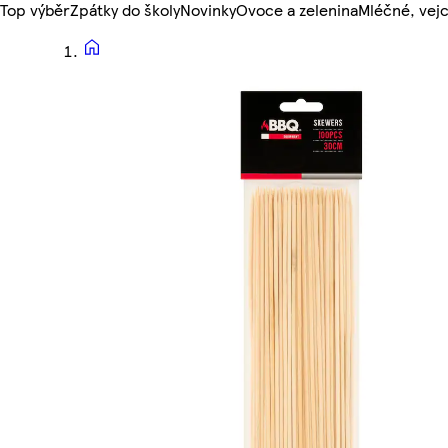
Top výběr
Zpátky do školy
Novinky
Ovoce a zelenina
Mléčné, vejc