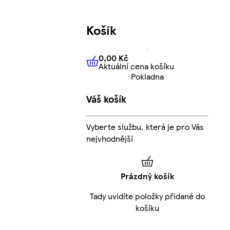
Košík
0,00 Kč
Aktuální cena košíku
0,00 Kč
Aktuální cena košíku
Pokladna
Váš košík
Vyberte službu, která je pro Vás
nejvhodnější
Prázdný košík
Tady uvidíte položky přidané do
košíku