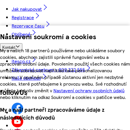
Jak nakupovat
Registrace
Rezervace času
Oblíbené
Nastavení soukromí a cookies
Kontakt
My a našich 18 partnerů používáme nebo ukládáme soubory
cookies, abychom zajistili správné fungování webu a
itesco.cz
zpracovali osobní údaje. Povolením použití všech cookies nám
Zákaznické centrum - 800 222 555
umožníte zobrazovat například také personalizovanou
reklamu. V opačném případě zůstanou aktivní jen nezbytné
Naše obchody
cookies, které potřebujeme k provozu webu. Své rozhodnutí
můžete kdykoliv změnit v
Nastavení ochrany osobních údajů
followUs
nebo kliknutím na odkaz Soukromí a cookies v patičce webu.
My a naši partneři zpracováváme údaje z
následujících důvodů