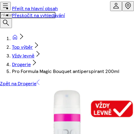
Přejít na hlavní obsah
Přeskočit na vyhledávání
Top výběr
Vždy levně
Drogerie
Pro Formula Magic Bouquet antiperspirant 200ml
Zpět na Drogerie