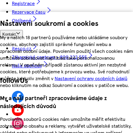
Registrace
Rezervace času
Oblíbené
Nastavení soukromí a cookies
Kontakt
My a našich 18 partnerů používáme nebo ukládáme soubory
cookies, abychom zajistili správné fungování webu a
itesco.cz
zpracovali osobní údaje. Povolením použití všech cookies nám
Zákaznické centrum - 800 222 555
umožníte zobrazovat například také personalizovanou
reklamu. V opačném případě zůstanou aktivní jen nezbytné
Naše obchody
cookies, které potřebujeme k provozu webu. Své rozhodnutí
můžete kdykoliv změnit v
Nastavení ochrany osobních údajů
followUs
nebo kliknutím na odkaz Soukromí a cookies v patičce webu.
My a naši partneři zpracováváme údaje z
následujících důvodů
Povolením souborů cookies nám umožníte měřit efektivitu
zobrazeného obsahu a reklamy, vytvářet uživatelské statistiky,
ukládat nebo přistupovat k informacím ve vašem zařízení,