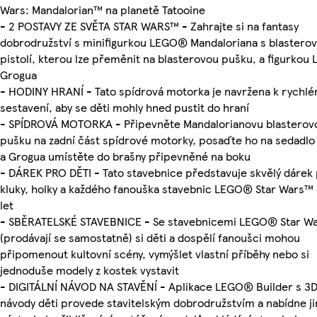
Wars: Mandalorian™ na planetě Tatooine
- 2 POSTAVY ZE SVĚTA STAR WARS™ - Zahrajte si na fantasy
dobrodružství s minifigurkou LEGO® Mandaloriana s blastero
pistolí, kterou lze přeměnit na blasterovou pušku, a figurkou
Grogua
- HODINY HRANÍ - Tato spídrová motorka je navržena k rychl
sestavení, aby se děti mohly hned pustit do hraní
- SPÍDROVÁ MOTORKA - Připevněte Mandalorianovu blasterov
pušku na zadní část spídrové motorky, posaďte ho na sedadlo 
a Grogua umístěte do brašny připevněné na boku
- DÁREK PRO DĚTI - Tato stavebnice představuje skvělý dárek
kluky, holky a každého fanouška stavebnic LEGO® Star Wars™ 
let
- SBĚRATELSKÉ STAVEBNICE - Se stavebnicemi LEGO® Star W
(prodávají se samostatně) si děti a dospělí fanoušci mohou
připomenout kultovní scény, vymýšlet vlastní příběhy nebo si
jednoduše modely z kostek vystavit
- DIGITÁLNÍ NÁVOD NA STAVĚNÍ - Aplikace LEGO® Builder s 3
návody děti provede stavitelským dobrodružstvím a nabídne j