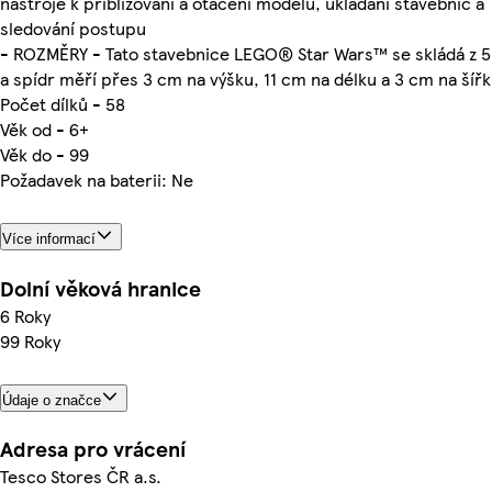
nástroje k přibližování a otáčení modelů, ukládání stavebnic a
sledování postupu
- ROZMĚRY - Tato stavebnice LEGO® Star Wars™ se skládá z 5
a spídr měří přes 3 cm na výšku, 11 cm na délku a 3 cm na šíř
Počet dílků - 58
Věk od - 6+
Věk do - 99
Požadavek na baterii: Ne
Více informací
Dolní věková hranice
6 Roky
99 Roky
Údaje o značce
Adresa pro vrácení
Tesco Stores ČR a.s.