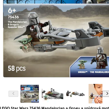
thumbnail-
video-label
LEGO Star Wars 75436 Mandalorian a Grogu a spídrová mo