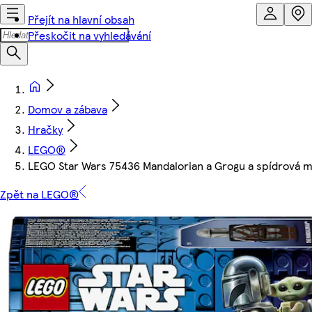
Přejít na hlavní obsah
Přeskočit na vyhledávání
Domov a zábava
Hračky
LEGO®
LEGO Star Wars 75436 Mandalorian a Grogu a spídrová 
Zpět na LEGO®