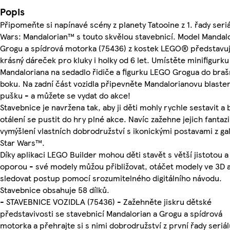
Popis
Připomeňte si napínavé scény z planety Tatooine z 1. řady seriá
Wars: Mandalorian™ s touto skvělou stavebnicí. Model Mandalo
Grogu a spídrová motorka (75436) z kostek LEGO® představu
krásný dáreček pro kluky i holky od 6 let. Umístěte minifigurk
Mandaloriana na sedadlo řidiče a figurku LEGO Grogua do braš
boku. Na zadní část vozidla připevněte Mandalorianovu blaste
pušku -⁠⁠⁠⁠⁠⁠ a můžete se vydat do akce!
Stavebnice je navržena tak, aby ji děti mohly rychle sestavit a 
otálení se pustit do hry plné akce. Navíc zažehne jejich fantazi
vymýšlení vlastních dobrodružství s ikonickými postavami z ga
Star Wars™.
Díky aplikaci LEGO Builder mohou děti stavět s větší jistotou a
oporou - své modely můžou přibližovat, otáčet modely ve 3D 
sledovat postup pomocí srozumitelného digitálního návodu.
Stavebnice obsahuje 58 dílků.
- STAVEBNICE VOZIDLA (75436) - Zažehněte jiskru dětské
představivosti se stavebnicí Mandalorian a Grogu a spídrová
motorka a přehrajte si s nimi dobrodružství z první řady seriál