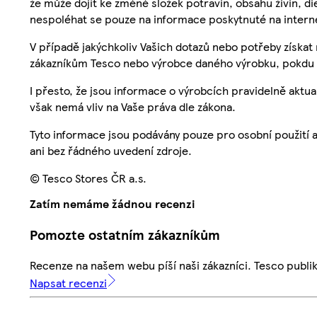
že může dojít ke změně složek potravin, obsahu živin, di
nespoléhat se pouze na informace poskytnuté na intern
V případě jakýchkoliv Vašich dotazů nebo potřeby získat
zákazníkům Tesco nebo výrobce daného výrobku, pokdu 
I přesto, že jsou informace o výrobcích pravidelně akt
však nemá vliv na Vaše práva dle zákona.
Tyto informace jsou podávány pouze pro osobní použití 
ani bez řádného uvedení zdroje.
© Tesco Stores ČR a.s.
Zatím nemáme žádnou recenzi
Pomozte ostatním zákazníkům
Recenze na našem webu píší naši zákazníci. Tesco publ
Napsat recenzi