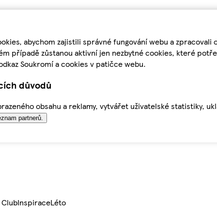
kies, abychom zajistili správné fungování webu a zpracovali 
ém případě zůstanou aktivní jen nezbytné cookies, které pot
odkaz Soukromí a cookies v patičce webu.
ících důvodů
azeného obsahu a reklamy, vytvářet uživatelské statistiky, uk
znam partnerů.
 Club
Inspirace
Léto