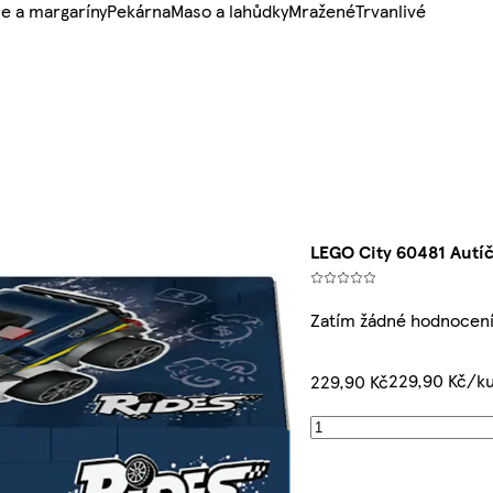
e a margaríny
Pekárna
Maso a lahůdky
Mražené
Trvanlivé
LEGO City 60481 Autíč
Zatím žádné hodnocen
229,90 Kč/k
229,90 Kč