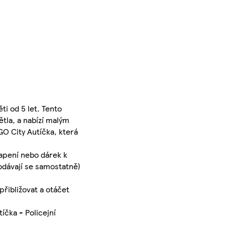
ti od 5 let. Tento
ětla, a nabízí malým
GO City Autíčka, která
vapení nebo dárek k
rodávají se samostatně)
přibližovat a otáčet
čka - Policejní