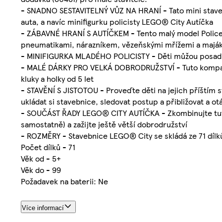
- SNADNO SESTAVITELNÝ VŮZ NA HRANÍ - Tato mini stavebni
auta, a navíc minifigurku policisty LEGO® City Autíčka
- ZÁBAVNÉ HRANÍ S AUTÍČKEM - Tento malý model Policejn
pneumatikami, nárazníkem, vězeňskými mřížemi a maják
- MINIFIGURKA MLADÉHO POLICISTY - Děti můžou posadit m
- MALÉ DÁRKY PRO VELKÁ DOBRODRUŽSTVÍ - Tuto kompaktní
kluky a holky od 5 let
- STAVĚNÍ S JISTOTOU - Proveďte děti na jejich příštím 
ukládat si stavebnice, sledovat postup a přibližovat a o
- SOUČÁST ŘADY LEGO® CITY AUTÍČKA - Zkombinujte tuto
samostatně) a zažijte ještě větší dobrodružství
- ROZMĚRY - Stavebnice LEGO® City se skládá ze 71 dílků
Počet dílků - 71
Věk od - 5+
Věk do - 99
Požadavek na baterii: Ne
Více informací