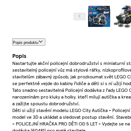
thumbna
video-la
Popis produktu
Popis
Nastartujte akční policejní dobrodružství s miniaturní s
sestavitelný policejní vůz má stylové ráfky, nízkoprofil
stavitelům zábavný způsob, jak prozkoumat svět LEGO Cit
se perfektně vejde do kabiny řidiče a děti si s ní užijí ho
Tato snadno sestavitelná Policejní dodávka z řady LEGO C
narozeninám pro kluky a holky, kteří milují autíčka a kr
a zažijte spoustu dobrodružství.
Děti si užijí stavění modelu LEGO City Autíčka - Policejní
model ve 3D a ukládat a sledovat postup stavění. Stavebn
- POLICEJNÍ HRAČKA PRO DĚTI OD 5 LET - Vydejte se na n
dodávka (60481) pro malé stavitele.