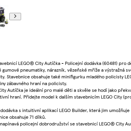
il-
bel
tavebnicí LEGO® City Autíčka - Policejní dodávka (60481) pro dě
ové gumové pneumatiky, nárazník, vězeňské mříže a výstražná sv
y. Stavebnice obsahuje také minifigurku mladého policisty LE
diny zábavného hraní na policisty.
ity Autíčka je ideální pro malé děti a skvěle se hodí jako přek
eativní hraní. Přidejte model k dalším stavebnicím LEGO City (p
 dodávka s intuitivní aplikací LEGO Builder, která jim umožňuje 
ice obsahuje 71 dílků.
apínavá policejní dobrodružství se stavebnicí LEGO® City Autí