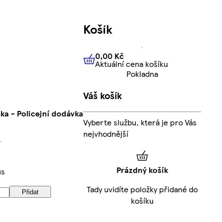
Košík
0,00 Kč
Aktuální cena košíku
0,00 Kč
Aktuální cena košíku
Pokladna
Váš košík
ka - Policejní dodávka
Vyberte službu, která je pro Vás
nejvhodnější
í
Prázdný košík
us
Tady uvidíte položky přidané do
Přidat
košíku