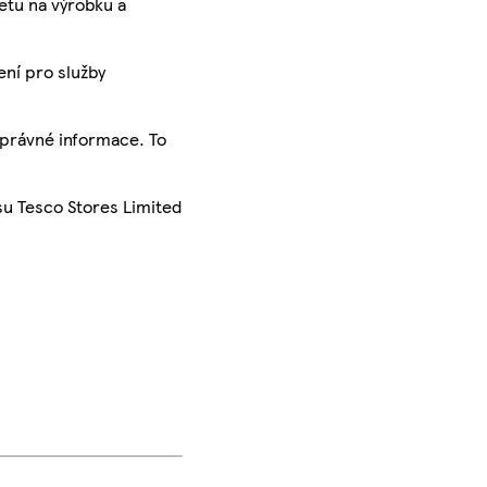
ketu na výrobku a
ení pro služby
správné informace. To
su Tesco Stores Limited