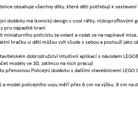
ce obsahuje všechny dílky, které děti potřebují k sestavení 
í dodávky má ikonický design s cool ráfky, nízkoprofilovými
y pro nápadité hraní
iniaturního policistu za volant a vydat se na napínavé mise,
 hračku si děti můžou vzít všude s sebou a poslouží jako z
stavitelském dobrodružství intuitivní aplikací s návodem LEGO
táčet modely ve 3D, zatímco na nich pracují
 přenosnou Policejní dodávku s dalšími stavebnicemi LEGO Ci
 a model policejního vozu měří přes 6 cm na výšku, 8 cm na d