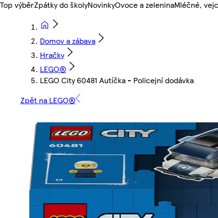
Top výběr
Zpátky do školy
Novinky
Ovoce a zelenina
Mléčné, vejc
Domov a zábava
Hračky
LEGO®
LEGO City 60481 Autíčka - Policejní dodávka
Zpět na LEGO®