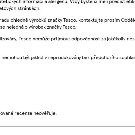
etetických informací a alergenů. Vždy byste si měli přečíst eti
etových stránkách.
 radu ohledně výrobků značky Tesco, kontaktujte prosím Odděl
se nejedná o výrobek značky Tesco.
ualizovány, Tesco nemůže přijmout odpovědnost za jakékoliv ne
a nemohou být jakkoliv reprodukovány bez předchozího souhla
ikované recenze neověřuje.