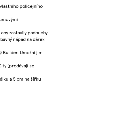
vlastního policejního
 gumovými
 aby zastavily padouchy
ábavný nápad na dárek
® Builder. Umožní jim
ty (prodávají se
élku a 5 cm na šířku