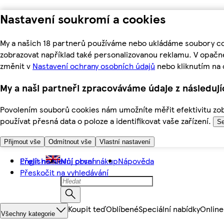
Nastavení soukromí a cookies
My a našich 18 partnerů používáme nebo ukládáme soubory coo
zobrazovat například také personalizovanou reklamu. V opačn
změnit v
Nastavení ochrany osobních údajů
nebo kliknutím na 
My a naši partneři zpracováváme údaje z následuj
Povolením souborů cookies nám umožníte měřit efektivitu zobr
používat přesná data o poloze a identifikovat vaše zařízení.
Se
Přijmout vše
Odmítnout vše
Vlastní nastavení
Přejít na hlavní obsah
English
Můj první nákup
Nápověda
Přeskočit na vyhledávání
Koupit teď
Oblíbené
Speciální nabídky
Online
Všechny kategorie