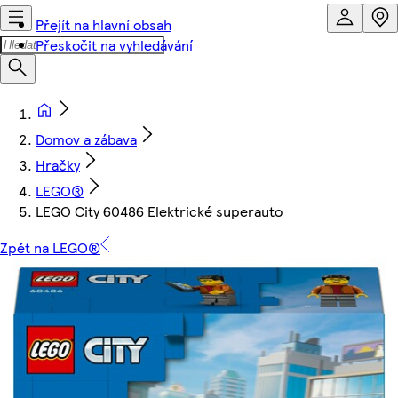
Přejít na hlavní obsah
Přeskočit na vyhledávání
Domov a zábava
Hračky
LEGO®
LEGO City 60486 Elektrické superauto
Zpět na LEGO®