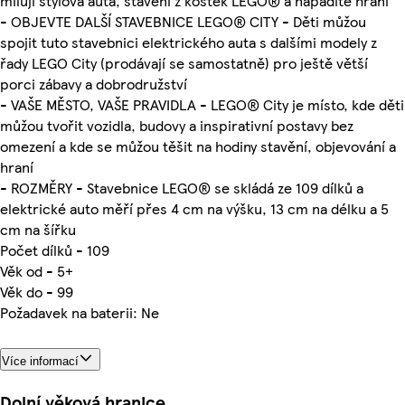
milují stylová auta, stavění z kostek LEGO® a nápadité hraní
- OBJEVTE DALŠÍ STAVEBNICE LEGO® CITY - Děti můžou
spojit tuto stavebnici elektrického auta s dalšími modely z
řady LEGO City (prodávají se samostatně) pro ještě větší
porci zábavy a dobrodružství
- VAŠE MĚSTO, VAŠE PRAVIDLA - LEGO® City je místo, kde děti
můžou tvořit vozidla, budovy a inspirativní postavy bez
omezení a kde se můžou těšit na hodiny stavění, objevování a
hraní
- ROZMĚRY - Stavebnice LEGO® se skládá ze 109 dílků a
elektrické auto měří přes 4 cm na výšku, 13 cm na délku a 5
cm na šířku
Počet dílků - 109
Věk od - 5+
Věk do - 99
Požadavek na baterii: Ne
Více informací
Dolní věková hranice