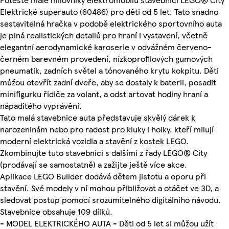
Elektrické superauto (60486) pro děti od 5 let. Tato snadno
sestavitelná hračka v podobě elektrického sportovního auta
je plná realistických detailů pro hraní i vystavení, včetně
elegantní aerodynamické karoserie v odvážném červeno-
černém barevném provedení, nízkoprofilových gumových
pneumatik, zadních světel a tónovaného krytu kokpitu. Děti
můžou otevřít zadní dveře, aby se dostaly k baterii, posadit
minifigurku řidiče za volant, a odst artovat hodiny hraní a
nápaditého vyprávění.
Tato malá stavebnice auta představuje skvělý dárek k
narozeninám nebo pro radost pro kluky i holky, kteří milují
moderní elektrická vozidla a stavění z kostek LEGO.
Zkombinujte tuto stavebnici s dalšími z řady LEGO® City
(prodávají se samostatně) a zažijte ještě více akce.
Aplikace LEGO Builder dodává dětem jistotu a oporu při
stavění. Své modely v ní mohou přibližovat a otáčet ve 3D, a
sledovat postup pomocí srozumitelného digitálního návodu.
Stavebnice obsahuje 109 dílků.
- MODEL ELEKTRICKÉHO AUTA - Děti od 5 let si můžou užít