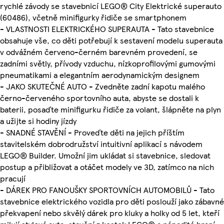
rychlé závody se stavebnicí LEGO® City Elektrické superauto
(60486), včetně minifigurky řidiče se smartphonem
- VLASTNOSTI ELEKTRICKÉHO SUPERAUTA - Tato stavebnice
obsahuje vše, co děti potřebují k sestavení modelu superauta
v odvážném červeno-černém barevném provedení, se
zadními světly, přívody vzduchu, nízkoprofilovými gumovými
pneumatikami a elegantním aerodynamickým designem
- JAKO SKUTEČNÉ AUTO - Zvedněte zadní kapotu malého
černo-červeného sportovního auta, abyste se dostali k
baterii, posaďte minifigurku řidiče za volant, šlápněte na plyn
a užijte si hodiny jízdy
- SNADNÉ STAVĚNÍ - Proveďte děti na jejich příštím
stavitelském dobrodružství intuitivní aplikací s návodem
LEGO® Builder. Umožní jim ukládat si stavebnice, sledovat
postup a přibližovat a otáčet modely ve 3D, zatímco na nich
pracují
- DÁREK PRO FANOUŠKY SPORTOVNÍCH AUTOMOBILŮ - Tato
stavebnice elektrického vozidla pro děti poslouží jako zábavné
překvapení nebo skvělý dárek pro kluky a holky od 5 let, kteří