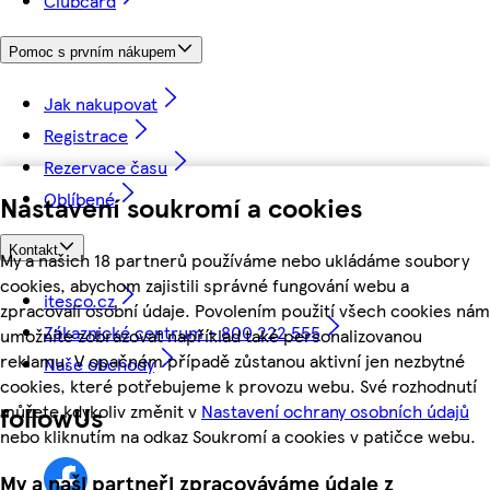
Clubcard
Pomoc s prvním nákupem
Jak nakupovat
Registrace
Rezervace času
Oblíbené
Nastavení soukromí a cookies
Kontakt
My a našich 18 partnerů používáme nebo ukládáme soubory
cookies, abychom zajistili správné fungování webu a
itesco.cz
zpracovali osobní údaje. Povolením použití všech cookies nám
Zákaznické centrum - 800 222 555
umožníte zobrazovat například také personalizovanou
reklamu. V opačném případě zůstanou aktivní jen nezbytné
Naše obchody
cookies, které potřebujeme k provozu webu. Své rozhodnutí
můžete kdykoliv změnit v
Nastavení ochrany osobních údajů
followUs
nebo kliknutím na odkaz Soukromí a cookies v patičce webu.
My a naši partneři zpracováváme údaje z