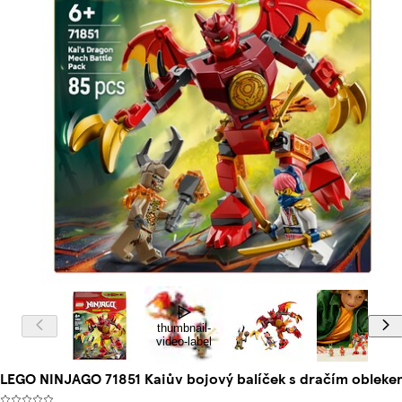
thumbnail-
video-label
LEGO NINJAGO 71851 Kaiův bojový balíček s dračím obleke