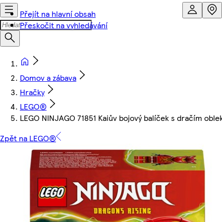
Přejít na hlavní obsah
Přeskočit na vyhledávání
Domov a zábava
Hračky
LEGO®
LEGO NINJAGO 71851 Kaiův bojový balíček s dračím obl
Zpět na LEGO®