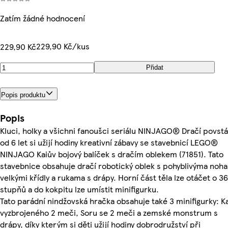
Zatím žádné hodnocení
229,90 Kč/kus
229,90 Kč
Přidat
Popis produktu
Popis
Kluci, holky a všichni fanoušci seriálu NINJAGO® Dračí povstá
od 6 let si užijí hodiny kreativní zábavy se stavebnicí LEGO®
NINJAGO Kaiův bojový balíček s dračím oblekem (71851). Tato
stavebnice obsahuje dračí robotický oblek s pohyblivýma noh
velkými křídly a rukama s drápy. Horní část těla lze otáčet o 3
stupňů a do kokpitu lze umístit minifigurku.
Tato parádní nindžovská hračka obsahuje také 3 minifigurky: K
vyzbrojeného 2 meči, Soru se 2 meči a zemské monstrum s
drápy, díky kterým si děti užijí hodiny dobrodružství při