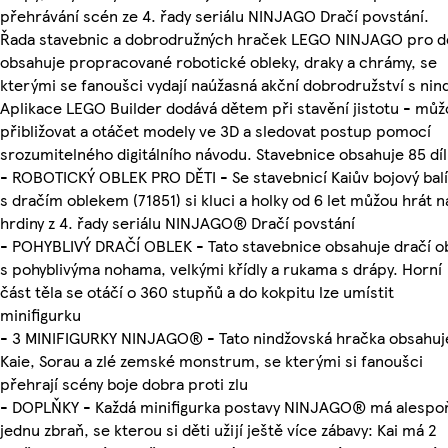
přehrávání scén ze 4. řady seriálu NINJAGO Dračí povstání.
Řada stavebnic a dobrodružných hraček LEGO NINJAGO pro d
obsahuje propracované robotické obleky, draky a chrámy, se
kterými se fanoušci vydají naúžasná akční dobrodružství s nind
Aplikace LEGO Builder dodává dětem při stavění jistotu - mů
přibližovat a otáčet modely ve 3D a sledovat postup pomocí
srozumitelného digitálního návodu. Stavebnice obsahuje 85 díl
- ROBOTICKÝ OBLEK PRO DĚTI - Se stavebnicí Kaiův bojový bal
s dračím oblekem (71851) si kluci a holky od 6 let můžou hrát n
hrdiny z 4. řady seriálu NINJAGO® Dračí povstání
- POHYBLIVÝ DRAČÍ OBLEK - Tato stavebnice obsahuje dračí o
s pohyblivýma nohama, velkými křídly a rukama s drápy. Horní
část těla se otáčí o 360 stupňů a do kokpitu lze umístit
minifigurku
- 3 MINIFIGURKY NINJAGO® - Tato nindžovská hračka obsahuj
Kaie, Sorau a zlé zemské monstrum, se kterými si fanoušci
přehrají scény boje dobra proti zlu
- DOPLŇKY - Každá minifigurka postavy NINJAGO® má alespo
jednu zbraň, se kterou si děti užijí ještě více zábavy: Kai má 2