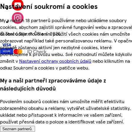
Nastavení soukromí a cookies
My a našich 18 partnerů používáme nebo ukládáme soubory
cookies, abychom zajistili správné fungování webu a zpracoval
©
Tesco Stores ČR a.s. 2026
osobní údaje. Povolením použití všech cookies nám umožníte
zobrazovat například také personalizovanou reklamu. V opač
případě zůstanou aktivní jen nezbytné cookies, které
potřebujeme k provozu webu. Své rozhodnutí můžete kdykoliv
změnit v
Nastavení ochrany osobních údajů
nebo kliknutím na
odkaz Soukromí a cookies v patičce webu.
My a naši partneři zpracováváme údaje z
následujících důvodů
Povolením souborů cookies nám umožníte měřit efektivitu
zobrazeného obsahu a reklamy, vytvářet uživatelské statistiky,
ukládat nebo přistupovat k informacím ve vašem zařízení,
používat přesná data o poloze a identifikovat vaše zařízení.
Seznam partnerů.