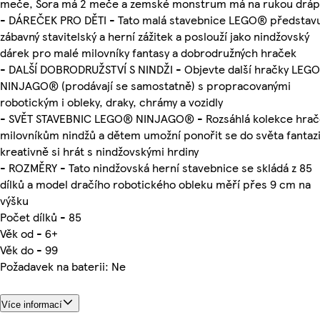
meče, Sora má 2 meče a zemské monstrum má na rukou dráp
- DÁREČEK PRO DĚTI - Tato malá stavebnice LEGO® představ
zábavný stavitelský a herní zážitek a poslouží jako nindžovský
dárek pro malé milovníky fantasy a dobrodružných hraček
- DALŠÍ DOBRODRUŽSTVÍ S NINDŽI - Objevte další hračky LEG
NINJAGO® (prodávají se samostatně) s propracovanými
robotickým i obleky, draky, chrámy a vozidly
- SVĚT STAVEBNIC LEGO® NINJAGO® - Rozsáhlá kolekce hrač
milovníkům nindžů a dětem umožní ponořit se do světa fantazi
kreativně si hrát s nindžovskými hrdiny
- ROZMĚRY - Tato nindžovská herní stavebnice se skládá z 85
dílků a model dračího robotického obleku měří přes 9 cm na
výšku
Počet dílků - 85
Věk od - 6+
Věk do - 99
Požadavek na baterii: Ne
Více informací