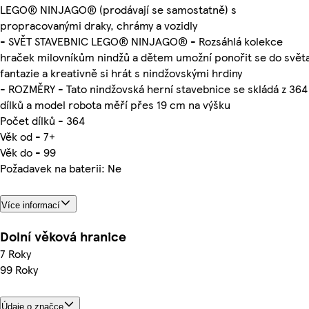
LEGO® NINJAGO® (prodávají se samostatně) s
propracovanými draky, chrámy a vozidly
- SVĚT STAVEBNIC LEGO® NINJAGO® - Rozsáhlá kolekce
hraček milovníkům nindžů a dětem umožní ponořit se do svět
fantazie a kreativně si hrát s nindžovskými hrdiny
- ROZMĚRY - Tato nindžovská herní stavebnice se skládá z 364
dílků a model robota měří přes 19 cm na výšku
Počet dílků - 364
Věk od - 7+
Věk do - 99
Požadavek na baterii: Ne
Více informací
Dolní věková hranice
7 Roky
99 Roky
Údaje o značce