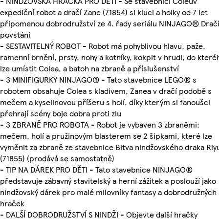
- NINDŽOVSKÁ HRAČKA PRO DĚTI - Se stavebnicí Coleův
expediční robot a dračí Zane (71854) si kluci a holky od 7 let
připomenou dobrodružství ze 4. řady seriálu NINJAGO® Drač
povstání
- SESTAVITELNÝ ROBOT - Robot má pohyblivou hlavu, paže,
ramenní brnění, prsty, nohy a kotníky, kokpit v hrudi, do které
lze umístit Colea, a batoh na zbraně a příslušenství
- 3 MINIFIGURKY NINJAGO® - Tato stavebnice LEGO® s
robotem obsahuje Colea s kladivem, Zanea v dračí podobě s
mečem a kyselinovou příšeru s holí, díky kterým si fanoušci
přehrají scény boje dobra proti zlu
- 3 ZBRANĚ PRO ROBOTA - Robot je vybaven 3 zbraněmi:
mečem, holí a pružinovým blasterem se 2 šipkami, které lze
vyměnit za zbraně ze stavebnice Bitva nindžovského draka Riy
(71855) (prodává se samostatně)
- TIP NA DÁREK PRO DĚTI - Tato stavebnice NINJAGO®
představuje zábavný stavitelský a herní zážitek a poslouží jako
nindžovský dárek pro malé milovníky fantasy a dobrodružných
hraček
- DALŠÍ DOBRODRUŽSTVÍ S NINDŽI - Objevte další hračky