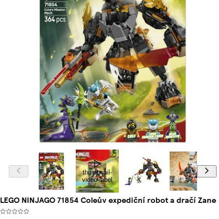
thumbnail-
video-label
LEGO NINJAGO 71854 Coleův expediční robot a dračí Zane