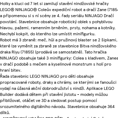
Holky a kluci od 7 let si zamilují stavění nindžovské hračky
LEGO® NINJAGO® Coleův expediční robot a dračí Zane (7185
a připomenou si s ní scény ze 4. řady seriálu NINJAGO Dračí
povstání. Stavebnice obsahuje robotický oblek s pohyblivou
hlavou, pažemi, ramenním brněním, prsty, nohama a kotníky.
Nechybí kokpit, do kterého lze umístit minifigurku.
Robot má 3 zbraně: meč, hůl a pružinový blaster se 2 šipkami,
které lze vyměnit za zbraně ze stavebnice Bitva nindžovského
draka Riyu (71855) (prodává se samostatně). Tato hračka
NINJAGO obsahuje také 3 minifigurky: Colea s kladivem, Zane
v dračí podobě s mečem a kyselinové monstrum s holí pro
hraní bitev.
Řada stavebnic LEGO NINJAGO pro děti obsahuje
propracované roboty, draky a chrámy, se kterými se fanoušci
vydají na úžasná akční dobrodružství s nindži. Aplikace LEGO
Builder dodává dětem při stavění jistotu - modely můžou
přibližovat, otáčet ve 3D a sledovat postup pomocí
srozumitelného digitálního návodu. Stavebnice obsahuje 364
dílků.