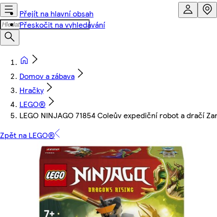
Přejít na hlavní obsah
Přeskočit na vyhledávání
Domov a zábava
Hračky
LEGO®
LEGO NINJAGO 71854 Coleův expediční robot a dračí Za
Zpět na LEGO®