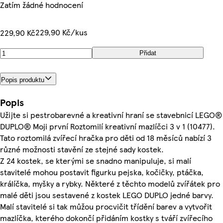
Zatím žádné hodnocení
229,90 Kč/kus
229,90 Kč
Přidat
Popis produktu
Popis
Užijte si pestrobarevné a kreativní hraní se stavebnicí LEGO®
DUPLO® Moji první Roztomilí kreativní mazlíčci 3 v 1 (10477).
Tato roztomilá zvířecí hračka pro děti od 18 měsíců nabízí 3
různé možnosti stavění ze stejné sady kostek.
Z 24 kostek, se kterými se snadno manipuluje, si malí
stavitelé mohou postavit figurku pejska, kočičky, ptáčka,
králíčka, myšky a rybky. Některé z těchto modelů zvířátek pro
malé děti jsou sestavené z kostek LEGO DUPLO jedné barvy.
Malí stavitelé si tak můžou procvičit třídění barev a vytvořit
mazlíčka, kterého dokončí přidáním kostky s tváří zvířecího