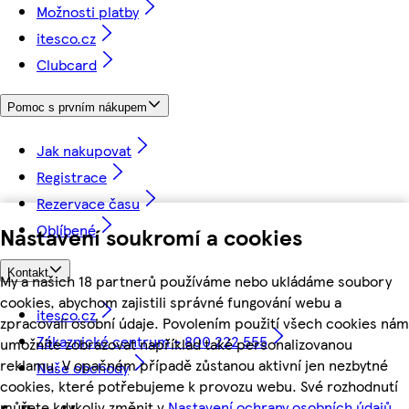
Možnosti platby
itesco.cz
Clubcard
Pomoc s prvním nákupem
Jak nakupovat
Registrace
Rezervace času
Oblíbené
Nastavení soukromí a cookies
Kontakt
My a našich 18 partnerů používáme nebo ukládáme soubory
cookies, abychom zajistili správné fungování webu a
itesco.cz
zpracovali osobní údaje. Povolením použití všech cookies nám
Zákaznické centrum - 800 222 555
umožníte zobrazovat například také personalizovanou
reklamu. V opačném případě zůstanou aktivní jen nezbytné
Naše obchody
cookies, které potřebujeme k provozu webu. Své rozhodnutí
můžete kdykoliv změnit v
Nastavení ochrany osobních údajů