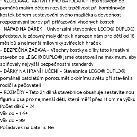
- VZDĚLÁVACÍ AKTIVITY PRO BATOLATA - Tato stavebnice
pomáhá malým dětem rozvíjet trpělivost při kombinování
kostek během sestavování svého mazlíčka a dovednost
rozpoznávání barev při přiřazování vhodných kostek
- NÁPAD NA DÁREK - Univerzální stavebnice LEGO® DUPLO®
představuje zábavný malý dárek k narozeninám pro děti od 18
měsíců a nejmenší milovníky zvířecích hraček
- BEZPEČNÁ ZÁBAVA - Všechny kostky a dílky této kreativní
stavebnice LEGO® DUPLO® jsme otestovali na maximum, aby
splňovaly nejvyšší bezpečnostní standardy
- DÁRKY NA HRANÍ I UČENÍ - Stavebnice LEGO® DUPLO®
pomáhají batolatům porozumět okolnímu světu při stavění s
rodiči a pečovateli
- ROZMĚRY - Tato 24 dílná stavebnice obsahuje sestavitelnou
figurku psa pro nejmenší děti, která měří přes 11 cm na výšku
Počet dílků - 24
Věk od - 1½+
Věk do - 99
Požadavek na baterii: Ne