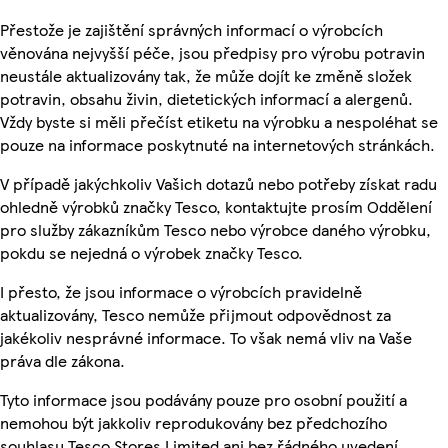
Přestože je zajištění správných informací o výrobcích
věnována nejvyšší péče, jsou předpisy pro výrobu potravin
neustále aktualizovány tak, že může dojít ke změně složek
potravin, obsahu živin, dietetických informací a alergenů.
Vždy byste si měli přečíst etiketu na výrobku a nespoléhat se
pouze na informace poskytnuté na internetových stránkách.
V případě jakýchkoliv Vašich dotazů nebo potřeby získat radu
ohledně výrobků značky Tesco, kontaktujte prosím Oddělení
pro služby zákazníkům Tesco nebo výrobce daného výrobku,
pokdu se nejedná o výrobek značky Tesco.
I přesto, že jsou informace o výrobcích pravidelně
aktualizovány, Tesco nemůže přijmout odpovědnost za
jakékoliv nesprávné informace. To však nemá vliv na Vaše
práva dle zákona.
Tyto informace jsou podávány pouze pro osobní použití a
nemohou být jakkoliv reprodukovány bez předchozího
souhlasu Tesco Stores Limited ani bez řádného uvedení