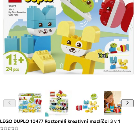
thumbnail-
video-label
LEGO DUPLO 10477 Roztomilí kreativní mazlíčci 3 v 1