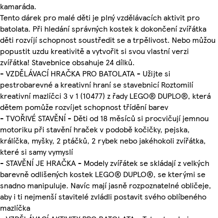
kamaráda.
Tento dárek pro malé děti je plný vzdělávacích aktivit pro
batolata. Při hledání správných kostek k dokončení zvířátka
děti rozvíjí schopnost soustředit se a trpělivost. Nebo můžou
popustit uzdu kreativitě a vytvořit si svou vlastní verzi
zvířátka! Stavebnice obsahuje 24 dílků.
- VZDĚLÁVACÍ HRAČKA PRO BATOLATA - Užijte si
pestrobarevné a kreativní hraní se stavebnicí Roztomilí
kreativní mazlíčci 3 v 1 (10477) z řady LEGO® DUPLO®, která
dětem pomůže rozvíjet schopnost třídění barev
- TVOŘIVÉ STAVĚNÍ - Děti od 18 měsíců si procvičují jemnou
motoriku při stavění hraček v podobě kočičky, pejska,
králíčka, myšky, 2 ptáčků, 2 rybek nebo jakéhokoli zvířátka,
které si samy vymyslí
- STAVĚNÍ JE HRAČKA - Modely zvířátek se skládají z velkých
barevně odlišených kostek LEGO® DUPLO®, se kterými se
snadno manipuluje. Navíc mají jasně rozpoznatelné obličeje,
aby i ti nejmenší stavitelé zvládli postavit svého oblíbeného
mazlíčka