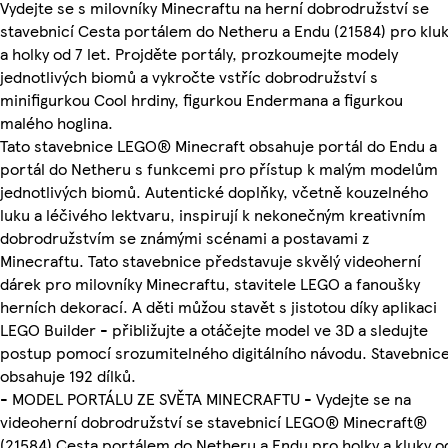
Vydejte se s milovníky Minecraftu na herní dobrodružství se
stavebnicí Cesta portálem do Netheru a Endu (21584) pro klu
a holky od 7 let. Projděte portály, prozkoumejte modely
jednotlivých biomů a vykročte vstříc dobrodružství s
minifigurkou Cool hrdiny, figurkou Endermana a figurkou
malého hoglina.
Tato stavebnice LEGO® Minecraft obsahuje portál do Endu a
portál do Netheru s funkcemi pro přístup k malým modelům
jednotlivých biomů. Autentické doplňky, včetně kouzelného
luku a léčivého lektvaru, inspirují k nekonečným kreativním
dobrodružstvím se známými scénami a postavami z
Minecraftu. Tato stavebnice představuje skvělý videoherní
dárek pro milovníky Minecraftu, stavitele LEGO a fanoušky
herních dekorací. A děti můžou stavět s jistotou díky aplikaci
LEGO Builder - přibližujte a otáčejte model ve 3D a sledujte
postup pomocí srozumitelného digitálního návodu. Stavebnic
obsahuje 192 dílků.
- MODEL PORTÁLU ZE SVĚTA MINECRAFTU - Vydejte se na
videoherní dobrodružství se stavebnicí LEGO® Minecraft®
(21584) Cesta portálem do Netheru a Endu pro holky a kluky o