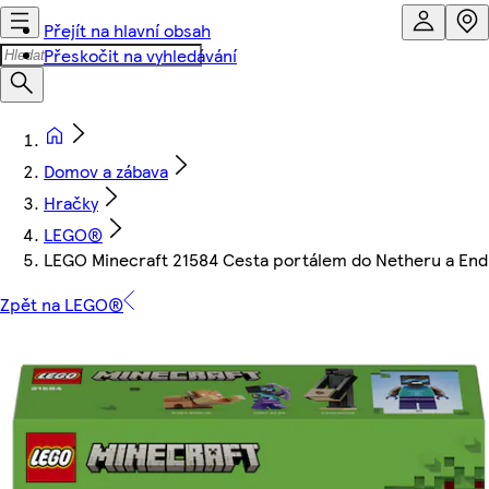
Přejít na hlavní obsah
Přeskočit na vyhledávání
Domov a zábava
Hračky
LEGO®
LEGO Minecraft 21584 Cesta portálem do Netheru a En
Zpět na LEGO®