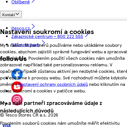
Oblíbené
Kontakt
itesco.cz
Nastavení soukromí a cookies
Zákaznické centrum - 800 222 555
Naše obchody
My a našich 18 partnerů používáme nebo ukládáme soubory
cookies, abychom zajistili správné fungování webu a zpracoval
followUs
osobní údaje. Povolením použití všech cookies nám umožníte
zobrazovat například také personalizovanou reklamu. V
opačném případě zůstanou aktivní jen nezbytné cookies, kter
potřebujeme k provozu webu. Své rozhodnutí můžete kdykoliv
změnit v
Nastavení ochrany osobních údajů
nebo kliknutím na
odkaz Soukromí a cookies v patičce webu.
My a naši partneři zpracováváme údaje z
následujících důvodů
©
Tesco Stores ČR a.s. 2026
Povolením souborů cookies nám umožníte měřit efektivitu