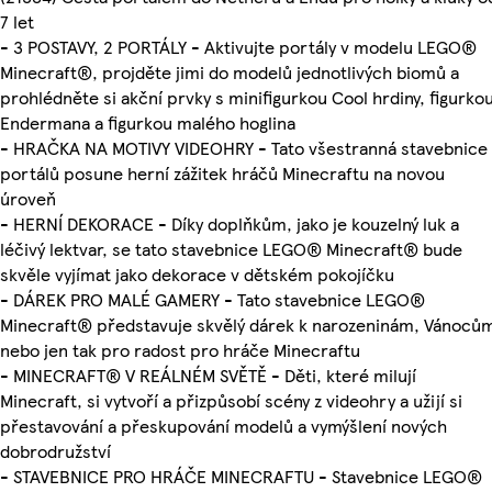
7 let
- 3 POSTAVY, 2 PORTÁLY - Aktivujte portály v modelu LEGO®
Minecraft®, projděte jimi do modelů jednotlivých biomů a
prohlédněte si akční prvky s minifigurkou Cool hrdiny, figurko
Endermana a figurkou malého hoglina
- HRAČKA NA MOTIVY VIDEOHRY - Tato všestranná stavebnice
portálů posune herní zážitek hráčů Minecraftu na novou
úroveň
- HERNÍ DEKORACE - Díky doplňkům, jako je kouzelný luk a
léčivý lektvar, se tato stavebnice LEGO® Minecraft® bude
skvěle vyjímat jako dekorace v dětském pokojíčku
- DÁREK PRO MALÉ GAMERY - Tato stavebnice LEGO®
Minecraft® představuje skvělý dárek k narozeninám, Vánoců
nebo jen tak pro radost pro hráče Minecraftu
- MINECRAFT® V REÁLNÉM SVĚTĚ - Děti, které milují
Minecraft, si vytvoří a přizpůsobí scény z videohry a užijí si
přestavování a přeskupování modelů a vymýšlení nových
dobrodružství
- STAVEBNICE PRO HRÁČE MINECRAFTU - Stavebnice LEGO®