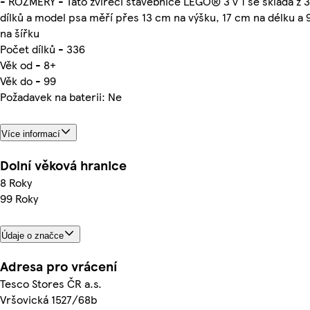
- ROZMĚRY - Tato zvířecí stavebnice LEGO® 3 v 1 se skládá z 
dílků a model psa měří přes 13 cm na výšku, 17 cm na délku a
na šířku
Počet dílků - 336
Věk od - 8+
Věk do - 99
Požadavek na baterii: Ne
Více informací
Dolní věková hranice
8 Roky
99 Roky
Údaje o značce
Adresa pro vrácení
Tesco Stores ČR a.s.
Vršovická 1527/68b