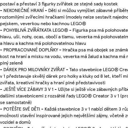
postaví a přestaví 3 figurky zvířátek ze stejné sady kostek
- NEKONEČNÉ HRANÍ - Děti si můžou vymýšlet zábavné příběhy
roztomilými zvířecími hračkami (modely nelze sestavit najedno
pejskem, veverkou nebo kachnou LEGO®
- POHYBLIVÁ ZVÍŘÁTKATA LEGO® - Figurka psa má polohovate
hlavu, uši, nohy, ocas, obočí a tlamu, veverka má polohovateln
a hlavu a kachna má polohovatelnou hlavu
- PROPRACOVANÉ DOPLŇKY - Hračka psa má obojek se známk
kost na hraní a misku na vodu, veverka má žalud a kachna má 
plný zeleně
- DÁREK PRO MILOVNÍKY ZVÍŘAT - Tato stavebnice LEGO® Cre
v 1 představuje skvělý dárek pro holky a kluky od 8 let, kteří mi
zvířata, kreativní hračky a hraní plné představivosti
- JEŠTĚ VÍCE ZÁBAVY 3 V 1 - Užijte si ještě více zábavných pří
dalšími stavebnicemi z rozsáhlé řady LEGO® Creator 3 v 1 (pr
se samostatně)
- POTĚŠTE SVÉ DĚTI - Každá stavebnice 3 v 1 nabízí dětem 3 rů
možnosti stavění inspirované jejich největšími zájmy, včetně zv
vozidel a domů