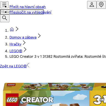
Přejít na hlavní obsah
Přeskočit na vyhledávání
Domov a zábava
Hračky
LEGO®
LEGO Creator 3 v 1 31382 Roztomilá zvířata: Roztomilé š
Zpět na LEGO®