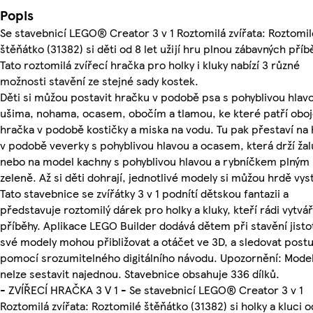
Popis
Se stavebnicí LEGO® Creator 3 v 1 Roztomilá zvířata: Roztomil
štěňátko (31382) si děti od 8 let užijí hru plnou zábavných příb
Tato roztomilá zvířecí hračka pro holky i kluky nabízí 3 různé
možnosti stavění ze stejné sady kostek.
Děti si můžou postavit hračku v podobě psa s pohyblivou hlav
ušima, nohama, ocasem, obočím a tlamou, ke které patří oboj
hračka v podobě kostičky a miska na vodu. Tu pak přestaví na
v podobě veverky s pohyblivou hlavou a ocasem, která drží žal
nebo na model kachny s pohyblivou hlavou a rybníčkem plným
zeleně. Až si děti dohrají, jednotlivé modely si můžou hrdě vyst
Tato stavebnice se zvířátky 3 v 1 podnítí dětskou fantazii a
představuje roztomilý dárek pro holky a kluky, kteří rádi vytvář
příběhy. Aplikace LEGO Builder dodává dětem při stavění jisto
své modely mohou přibližovat a otáčet ve 3D, a sledovat post
pomocí srozumitelného digitálního návodu. Upozornění: Mode
nelze sestavit najednou. Stavebnice obsahuje 336 dílků.
- ZVÍŘECÍ HRAČKA 3 V 1 - Se stavebnicí LEGO® Creator 3 v 1
Roztomilá zvířata: Roztomilé štěňátko (31382) si holky a kluci o