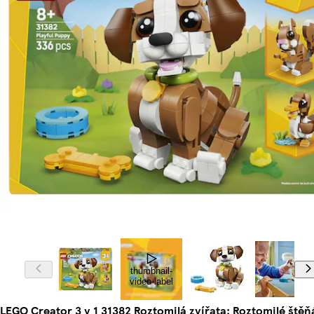
thumbnail-
video-label
LEGO Creator 3 v 1 31382 Roztomilá zvířata: Roztomilé štěň