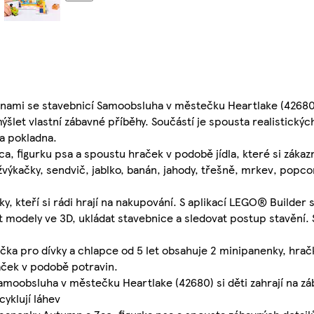
inami se stavebnicí Samoobsluha v městečku Heartlake (42680).
let vlastní zábavné příběhy. Součástí je spousta realistických
 a pokladna.
, figurku psa a spoustu hraček v podobě jídla, které si zákaz
žvýkačky, sendvič, jablko, banán, jahody, třešně, mrkev, popco
, kteří si rádi hrají na nakupování. S aplikací LEGO® Builder si d
et modely ve 3D, ukládat stavebnice a sledovat postup stavění
a pro dívky a chlapce od 5 let obsahuje 2 minipanenky, hrač
raček v podobě potravin.
oobsluha v městečku Heartlake (42680) si děti zahrají na zá
cyklují láhev