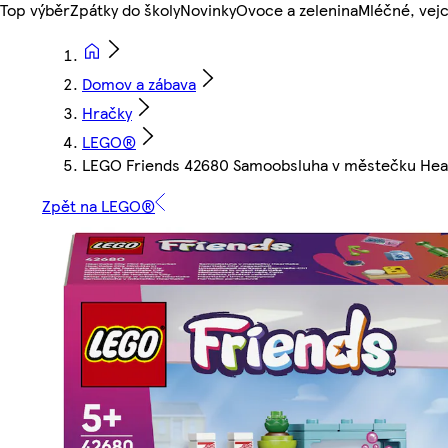
Top výběr
Zpátky do školy
Novinky
Ovoce a zelenina
Mléčné, vejc
Domov a zábava
Hračky
LEGO®
LEGO Friends 42680 Samoobsluha v městečku Hea
Zpět na LEGO®