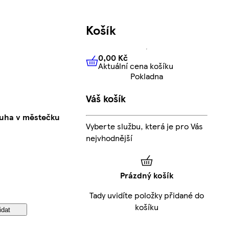
Košík
0,00 Kč
Aktuální cena košíku
0,00 Kč
Aktuální cena košíku
Pokladna
Váš košík
uha v městečku
Vyberte službu, která je pro Vás
nejvhodnější
Prázdný košík
Tady uvidíte položky přidané do
košíku
idat