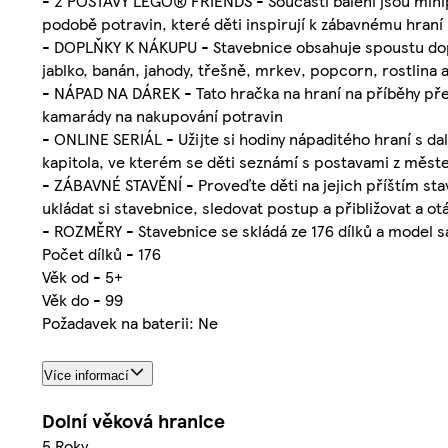
- 2 POSTAVY LEGO® FRIENDS - Součástí balení jsou minip
podobě potravin, které děti inspirují k zábavnému hraní
- DOPLŇKY K NÁKUPU - Stavebnice obsahuje spoustu doplň
jablko, banán, jahody, třešně, mrkev, popcorn, rostlina a
- NÁPAD NA DÁREK - Tato hračka na hraní na příběhy předs
kamarády na nakupování potravin
- ONLINE SERIÁL - Užijte si hodiny nápaditého hraní s d
kapitola, ve kterém se děti seznámí s postavami z měst
- ZÁBAVNÉ STAVĚNÍ - Proveďte děti na jejich příštím sta
ukládat si stavebnice, sledovat postup a přibližovat a o
- ROZMĚRY - Stavebnice se skládá ze 176 dílků a model 
Počet dílků - 176
Věk od - 5+
Věk do - 99
Požadavek na baterii: Ne
Více informací
Dolní věková hranice
5 Roky