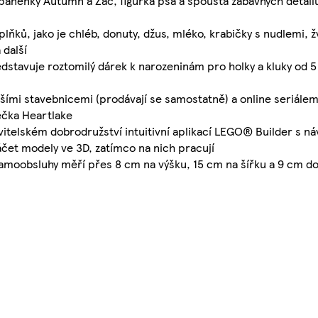
anenky Autumn a Zac, figurka psa a spousta zábavných detailů,
ků, jako je chléb, donuty, džus, mléko, krabičky s nudlemi, ž
 další
tavuje roztomilý dárek k narozeninám pro holky a kluky od 5 let
alšími stavebnicemi (prodávají se samostatně) a online seriá
ečka Heartlake
vitelském dobrodružství intuitivní aplikací LEGO® Builder s 
táčet modely ve 3D, zatímco na nich pracují
samoobsluhy měří přes 8 cm na výšku, 15 cm na šířku a 9 cm d