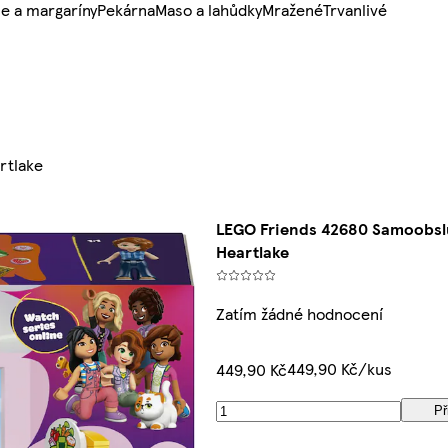
e a margaríny
Pekárna
Maso a lahůdky
Mražené
Trvanlivé
rtlake
LEGO Friends 42680 Samoobsl
Heartlake
Zatím žádné hodnocení
449,90 Kč/kus
449,90 Kč
Př