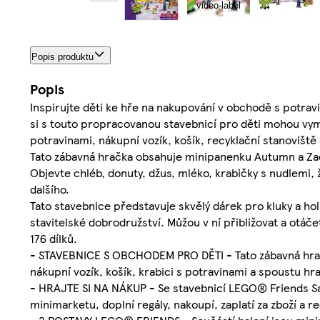
video-label
Popis produktu
Popis
Inspirujte děti ke hře na nakupování v obchodě s potrav
si s touto propracovanou stavebnicí pro děti mohou vymýš
potravinami, nákupní vozík, košík, recyklační stanoviště
Tato zábavná hračka obsahuje minipanenku Autumn a Zaca
Objevte chléb, donuty, džus, mléko, krabičky s nudlemi, 
dalšího.
Tato stavebnice představuje skvělý dárek pro kluky a holky
stavitelské dobrodružství. Můžou v ní přibližovat a otáč
176 dílků.
- STAVEBNICE S OBCHODEM PRO DĚTI - Tato zábavná hračk
nákupní vozík, košík, krabici s potravinami a spoustu h
- HRAJTE SI NA NÁKUP - Se stavebnicí LEGO® Friends Sam
minimarketu, doplní regály, nakoupí, zaplatí za zboží a re