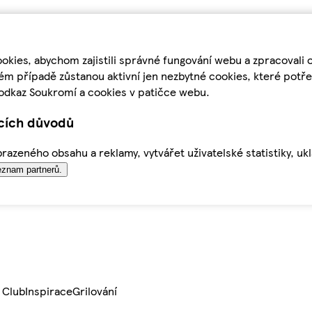
kies, abychom zajistili správné fungování webu a zpracovali 
ém případě zůstanou aktivní jen nezbytné cookies, které pot
odkaz Soukromí a cookies v patičce webu.
ících důvodů
azeného obsahu a reklamy, vytvářet uživatelské statistiky, uk
znam partnerů.
 Club
Inspirace
Grilování