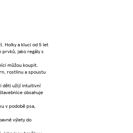
 Holky a kluci od 5 let
 prvků, jako regály s
níci můžou koupit.
rn, rostlinu a spoustu
ěti užijí intuitivní
. Stavebnice obsahuje
ku v podobě psa,
bavné výlety do