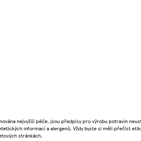
nována nejvyšší péče, jsou předpisy pro výrobu potravin neust
etetických informací a alergenů. Vždy byste si měli přečíst eti
etových stránkách.