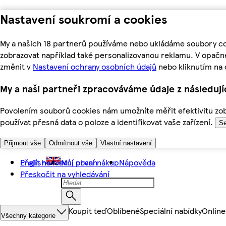
Nastavení soukromí a cookies
My a našich 18 partnerů používáme nebo ukládáme soubory coo
zobrazovat například také personalizovanou reklamu. V opačn
změnit v
Nastavení ochrany osobních údajů
nebo kliknutím na 
My a naši partneři zpracováváme údaje z následuj
Povolením souborů cookies nám umožníte měřit efektivitu zobr
používat přesná data o poloze a identifikovat vaše zařízení.
Se
Přijmout vše
Odmítnout vše
Vlastní nastavení
Přejít na hlavní obsah
English
Můj první nákup
Nápověda
Přeskočit na vyhledávání
Koupit teď
Oblíbené
Speciální nabídky
Online
Všechny kategorie