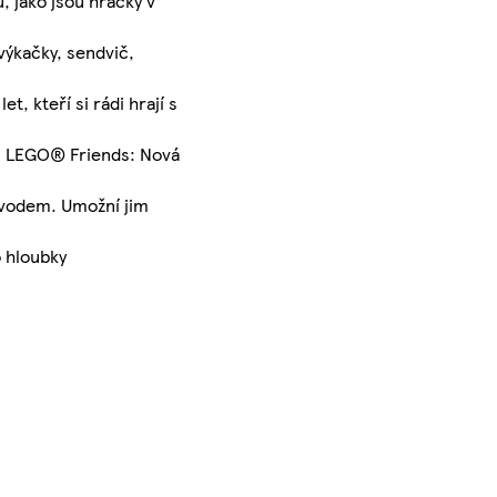
 jako jsou hračky v
výkačky, sendvič,
, kteří si rádi hrají s
lem LEGO® Friends: Nová
návodem. Umožní jim
o hloubky