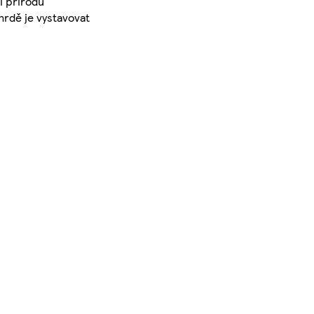
í přírodu
hrdě je vystavovat