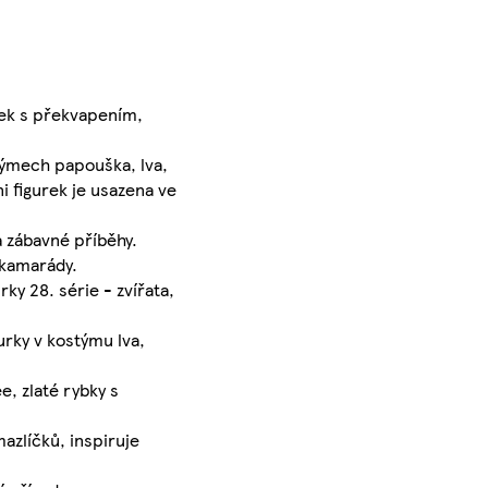
iček s překvapením,
týmech papouška, lva,
ni figurek je usazena ve
a zábavné příběhy.
 kamarády.
y 28. série - zvířata,
urky v kostýmu lva,
, zlaté rybky s
azlíčků, inspiruje