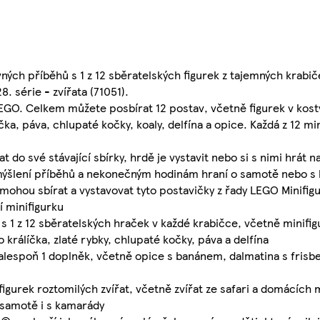
vných příběhů s 1 z 12 sběratelských figurek z tajemných krab
. série - zvířata (71051).
LEGO. Celkem můžete posbírat 12 postav, včetně figurek v kos
čka, páva, chlupaté kočky, koaly, delfína a opice. Každá z 12 mi
do své stávající sbírky, hrdě je vystavit nebo si s nimi hrát n
 vymýšlení příběhů a nekonečným hodinám hraní o samotě nebo s
ou sbírat a vystavovat tyto postavičky z řady LEGO Minifigurk
í minifigurku
 s 1 z 12 sběratelských hraček v každé krabičce, včetně minifig
 králíčka, zlaté rybky, chlupaté kočky, páva a delfína
espoň 1 doplněk, včetně opice s banánem, dalmatina s frisbee
gurek roztomilých zvířat, včetně zvířat ze safari a domácích m
o samotě i s kamarády