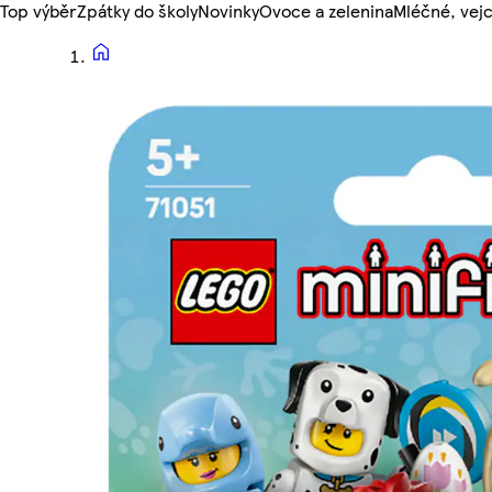
Top výběr
Zpátky do školy
Novinky
Ovoce a zelenina
Mléčné, vejc