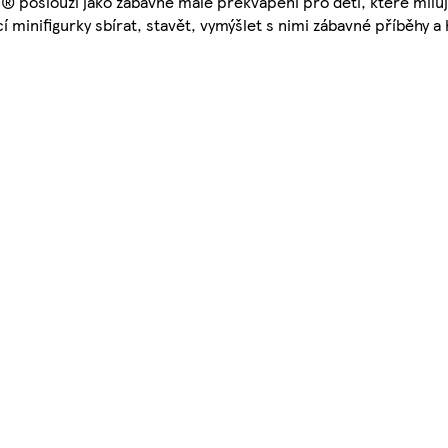
® poslouží jako zábavné malé překvapení pro děti, které miluj
minifigurky sbírat, stavět, vymýšlet s nimi zábavné příběhy a 