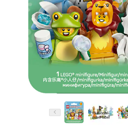
thumbnail-
video-label