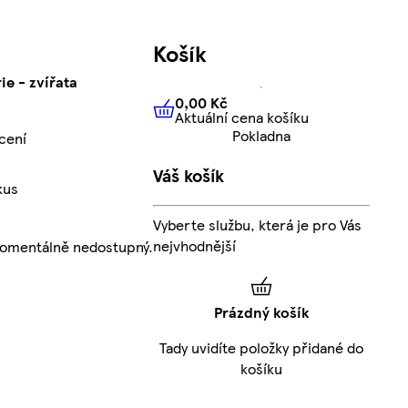
Košík
ie - zvířata
0,00 Kč
Aktuální cena košíku
0,00 Kč
Aktuální cena košíku
Pokladna
cení
Váš košík
kus
Vyberte službu, která je pro Vás
nejvhodnější
momentálně nedostupný.
Prázdný košík
Tady uvidíte položky přidané do
košíku