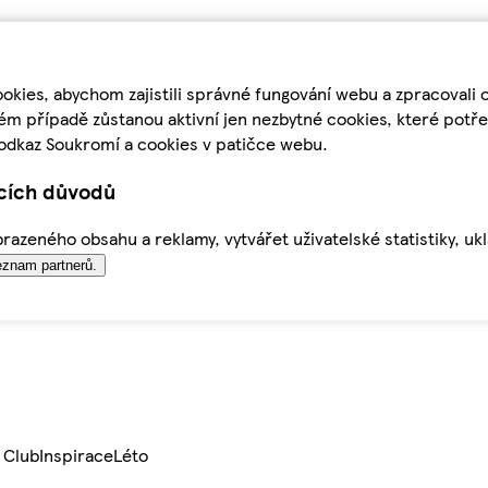
kies, abychom zajistili správné fungování webu a zpracovali 
ém případě zůstanou aktivní jen nezbytné cookies, které pot
odkaz Soukromí a cookies v patičce webu.
ících důvodů
azeného obsahu a reklamy, vytvářet uživatelské statistiky, uk
znam partnerů.
 Club
Inspirace
Léto