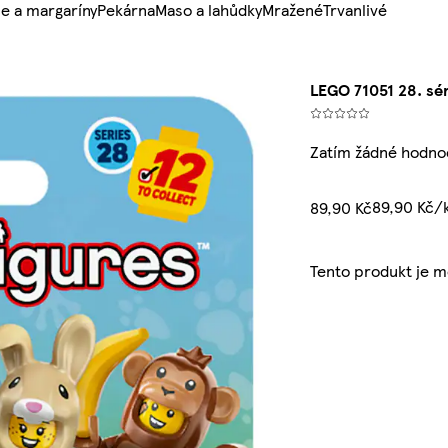
e a margaríny
Pekárna
Maso a lahůdky
Mražené
Trvanlivé
LEGO 71051 28. sér
Zatím žádné hodno
89,90 Kč/
89,90 Kč
Tento produkt je 