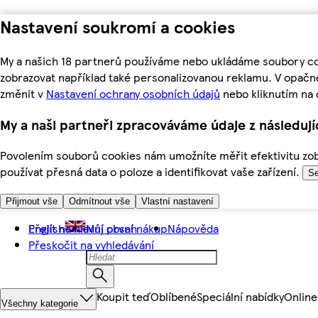
Nastavení soukromí a cookies
My a našich 18 partnerů používáme nebo ukládáme soubory coo
zobrazovat například také personalizovanou reklamu. V opačn
změnit v
Nastavení ochrany osobních údajů
nebo kliknutím na 
My a naši partneři zpracováváme údaje z následuj
Povolením souborů cookies nám umožníte měřit efektivitu zobr
používat přesná data o poloze a identifikovat vaše zařízení.
Se
Přijmout vše
Odmítnout vše
Vlastní nastavení
Přejít na hlavní obsah
English
Můj první nákup
Nápověda
Přeskočit na vyhledávání
Koupit teď
Oblíbené
Speciální nabídky
Online
Všechny kategorie