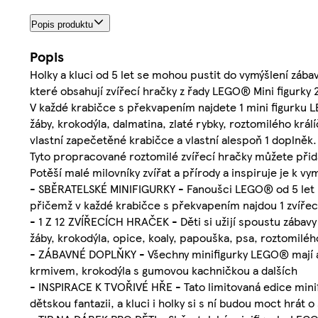
Popis produktu
Popis
Holky a kluci od 5 let se mohou pustit do vymýšlení zába
které obsahují zvířecí hračky z řady LEGO® Mini figurky 28
V každé krabičce s překvapením najdete 1 mini figurku 
žáby, krokodýla, dalmatina, zlaté rybky, roztomilého králí
vlastní zapečetěné krabičce a vlastní alespoň 1 doplněk.
Tyto propracované roztomilé zvířecí hračky můžete přidat 
Potěší malé milovníky zvířat a přírody a inspiruje je k
- SBĚRATELSKÉ MINIFIGURKY - Fanoušci LEGO® od 5 let moh
přičemž v každé krabičce s překvapením najdou 1 zvířec
- 1 Z 12 ZVÍŘECÍCH HRAČEK - Děti si užijí spoustu zábavy
žáby, krokodýla, opice, koaly, papouška, psa, roztomilého
- ZÁBAVNÉ DOPLŇKY - Všechny minifigurky LEGO® mají al
krmivem, krokodýla s gumovou kachničkou a dalších
- INSPIRACE K TVOŘIVÉ HŘE - Tato limitovaná edice minifi
dětskou fantazii, a kluci i holky si s ní budou moct hrát 