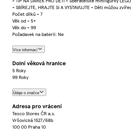
- TIP NA DÁREK PRO DĚTI - Sběratelské minifigurky LEGO
- SBÍREJTE, HRAJTE SI A VYSTAVUJTE - Děti můžou zvířecí 
Počet dílků - 7
Věk od - 5+
Věk do - 99
Požadavek na baterii: Ne
Více informací
Dolní věková hranice
5 Roky
99 Roky
Údaje o značce
Adresa pro vrácení
Tesco Stores ČR a.s.
Vršovická 1527/68b
100 00 Praha 10