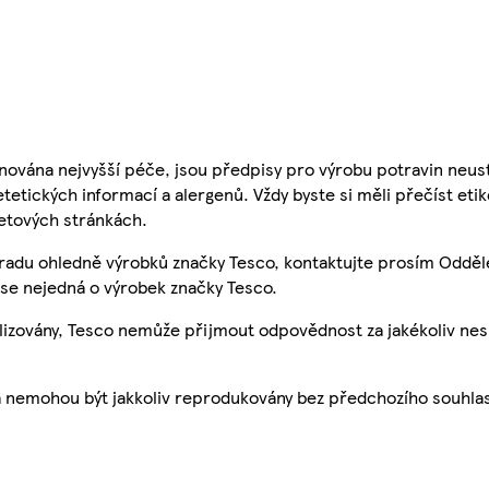
nována nejvyšší péče, jsou předpisy pro výrobu potravin neust
etetických informací a alergenů. Vždy byste si měli přečíst eti
etových stránkách.
 radu ohledně výrobků značky Tesco, kontaktujte prosím Odděl
se nejedná o výrobek značky Tesco.
ualizovány, Tesco nemůže přijmout odpovědnost za jakékoliv ne
a nemohou být jakkoliv reprodukovány bez předchozího souhla