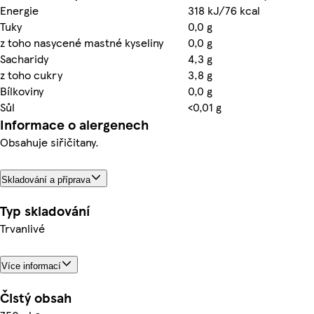
Energie
318 kJ/76 kcal
Tuky
0,0 g
z toho nasycené mastné kyseliny
0,0 g
Sacharidy
4,3 g
z toho cukry
3,8 g
Bílkoviny
0,0 g
Sůl
<0,01 g
Informace o alergenech
Obsahuje siřičitany.
Skladování a příprava
Typ skladování
Trvanlivé
Více informací
Čistý obsah