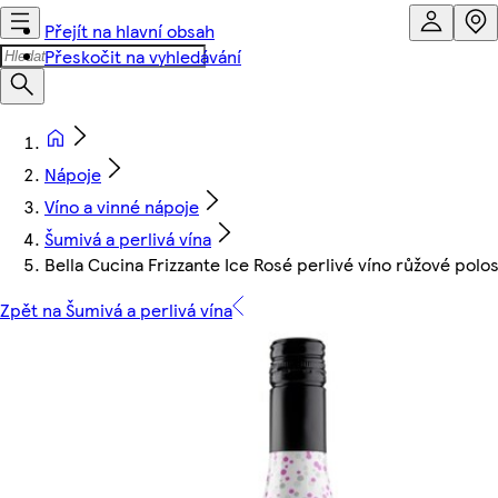
Přejít na hlavní obsah
Přeskočit na vyhledávání
Nápoje
Víno a vinné nápoje
Šumivá a perlivá vína
Bella Cucina Frizzante Ice Rosé perlivé víno růžové pol
Zpět na Šumivá a perlivá vína