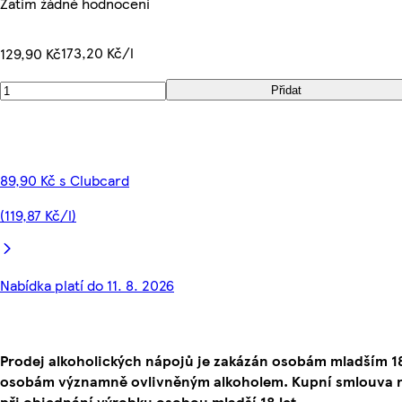
Zatím žádné hodnocení
173,20 Kč/l
129,90 Kč
Přidat
89,90 Kč s Clubcard
(119,87 Kč/l)
Nabídka platí do 11. 8. 2026
Prodej alkoholických nápojů je zakázán osobám mladším 18
osobám významně ovlivněným alkoholem. Kupní smlouva 
při objednání výrobku osobou mladší 18 let.