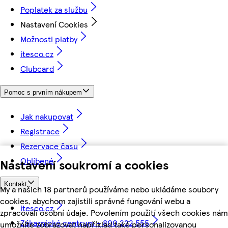
Poplatek za službu
Nastavení Cookies
Možnosti platby
itesco.cz
Clubcard
Pomoc s prvním nákupem
Jak nakupovat
Registrace
Rezervace času
Oblíbené
Nastavení soukromí a cookies
Kontakt
My a našich 18 partnerů používáme nebo ukládáme soubory
cookies, abychom zajistili správné fungování webu a
itesco.cz
zpracovali osobní údaje. Povolením použití všech cookies nám
Zákaznické centrum - 800 222 555
umožníte zobrazovat například také personalizovanou