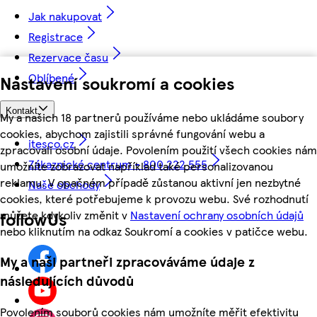
Jak nakupovat
Registrace
Rezervace času
Oblíbené
Nastavení soukromí a cookies
Kontakt
My a našich 18 partnerů používáme nebo ukládáme soubory
cookies, abychom zajistili správné fungování webu a
itesco.cz
zpracovali osobní údaje. Povolením použití všech cookies nám
Zákaznické centrum - 800 222 555
umožníte zobrazovat například také personalizovanou
reklamu. V opačném případě zůstanou aktivní jen nezbytné
Naše obchody
cookies, které potřebujeme k provozu webu. Své rozhodnutí
můžete kdykoliv změnit v
Nastavení ochrany osobních údajů
followUs
nebo kliknutím na odkaz Soukromí a cookies v patičce webu.
My a naši partneři zpracováváme údaje z
následujících důvodů
Povolením souborů cookies nám umožníte měřit efektivitu