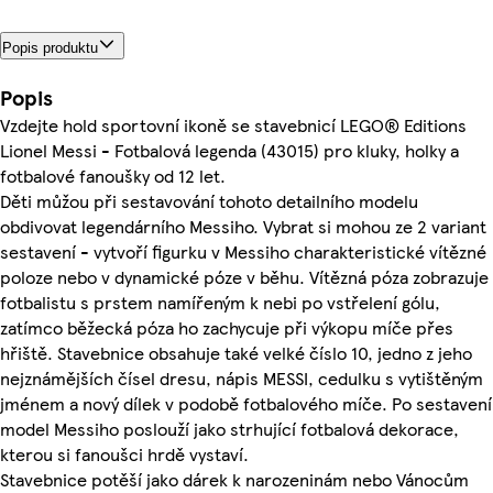
Popis produktu
Popis
Vzdejte hold sportovní ikoně se stavebnicí LEGO® Editions
Lionel Messi - Fotbalová legenda (43015) pro kluky, holky a
fotbalové fanoušky od 12 let.
Děti můžou při sestavování tohoto detailního modelu
obdivovat legendárního Messiho. Vybrat si mohou ze 2 variant
sestavení - vytvoří figurku v Messiho charakteristické vítězné
poloze nebo v dynamické póze v běhu. Vítězná póza zobrazuje
fotbalistu s prstem namířeným k nebi po vstřelení gólu,
zatímco běžecká póza ho zachycuje při výkopu míče přes
hřiště. Stavebnice obsahuje také velké číslo 10, jedno z jeho
nejznámějších čísel dresu, nápis MESSI, cedulku s vytištěným
jménem a nový dílek v podobě fotbalového míče. Po sestavení
model Messiho poslouží jako strhující fotbalová dekorace,
kterou si fanoušci hrdě vystaví.
Stavebnice potěší jako dárek k narozeninám nebo Vánocům