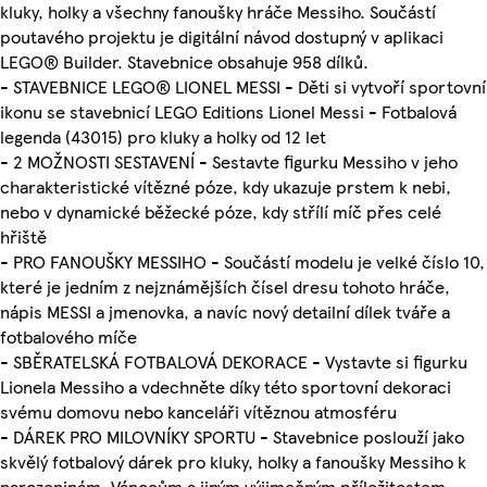
kluky, holky a všechny fanoušky hráče Messiho. Součástí
poutavého projektu je digitální návod dostupný v aplikaci
LEGO® Builder. Stavebnice obsahuje 958 dílků.
- STAVEBNICE LEGO® LIONEL MESSI - Děti si vytvoří sportovní
ikonu se stavebnicí LEGO Editions Lionel Messi - Fotbalová
legenda (43015) pro kluky a holky od 12 let
- 2 MOŽNOSTI SESTAVENÍ - Sestavte figurku Messiho v jeho
charakteristické vítězné póze, kdy ukazuje prstem k nebi,
nebo v dynamické běžecké póze, kdy střílí míč přes celé
hřiště
- PRO FANOUŠKY MESSIHO - Součástí modelu je velké číslo 10,
které je jedním z nejznámějších čísel dresu tohoto hráče,
nápis MESSI a jmenovka, a navíc nový detailní dílek tváře a
fotbalového míče
- SBĚRATELSKÁ FOTBALOVÁ DEKORACE - Vystavte si figurku
Lionela Messiho a vdechněte díky této sportovní dekoraci
svému domovu nebo kanceláři vítěznou atmosféru
- DÁREK PRO MILOVNÍKY SPORTU - Stavebnice poslouží jako
skvělý fotbalový dárek pro kluky, holky a fanoušky Messiho k
narozeninám, Vánocům a jiným výjimečným příležitostem