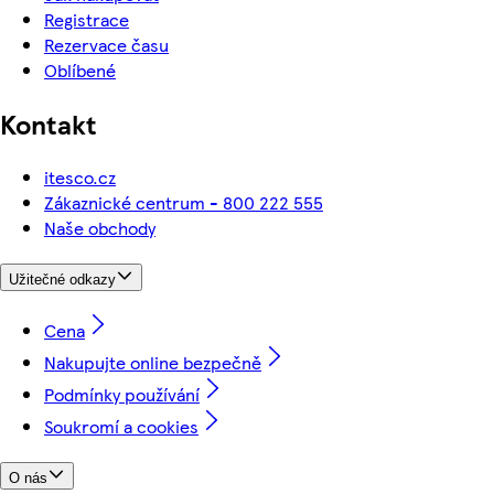
Registrace
Rezervace času
Oblíbené
Kontakt
itesco.cz
Zákaznické centrum - 800 222 555
Naše obchody
Užitečné odkazy
Cena
Nakupujte online bezpečně
Podmínky používání
Soukromí a cookies
O nás