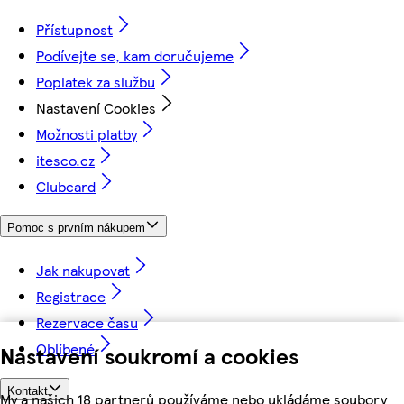
Přístupnost
Podívejte se, kam doručujeme
Poplatek za službu
Nastavení Cookies
Možnosti platby
itesco.cz
Clubcard
Pomoc s prvním nákupem
Jak nakupovat
Registrace
Rezervace času
Oblíbené
Nastavení soukromí a cookies
Kontakt
My a našich 18 partnerů používáme nebo ukládáme soubory