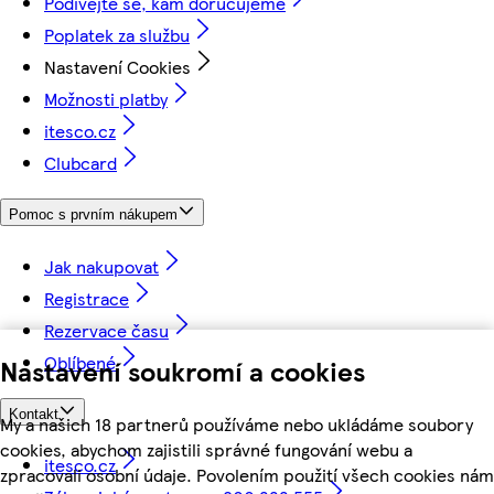
Podívejte se, kam doručujeme
Poplatek za službu
Nastavení Cookies
Možnosti platby
itesco.cz
Clubcard
Pomoc s prvním nákupem
Jak nakupovat
Registrace
Rezervace času
Oblíbené
Nastavení soukromí a cookies
Kontakt
My a našich 18 partnerů používáme nebo ukládáme soubory
cookies, abychom zajistili správné fungování webu a
itesco.cz
zpracovali osobní údaje. Povolením použití všech cookies nám