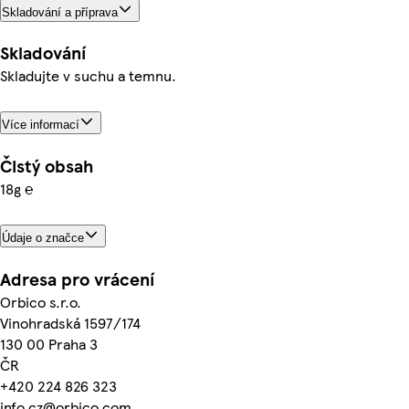
Skladování a příprava
Skladování
Skladujte v suchu a temnu.
Více informací
Čistý obsah
18g ℮
Údaje o značce
Adresa pro vrácení
Orbico s.r.o.
Vinohradská 1597/174
130 00 Praha 3
ČR
+420 224 826 323
info.cz@orbico.com