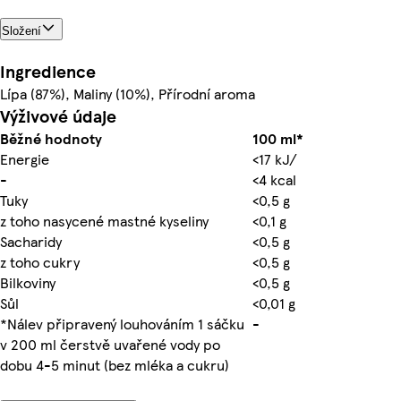
Složení
Ingredience
Lípa (87%), Maliny (10%), Přírodní aroma
Výživové údaje
Běžné hodnoty
100 ml*
Energie
<17 kJ/
-
<4 kcal
Tuky
<0,5 g
z toho nasycené mastné kyseliny
<0,1 g
Sacharidy
<0,5 g
z toho cukry
<0,5 g
Bilkoviny
<0,5 g
Sůl
<0,01 g
*Nálev připravený louhováním 1 sáčku
-
v 200 ml čerstvě uvařené vody po
dobu 4-5 minut (bez mléka a cukru)