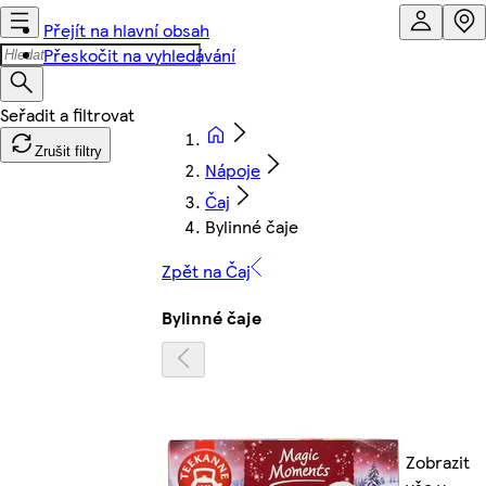
Přejít na hlavní obsah
Přeskočit na vyhledávání
Zrušit filtry
Nápoje
Čaj
Bylinné čaje
Zpět na Čaj
Bylinné čaje
Zobrazit