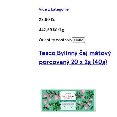
Více z kategorie
23,90 Kč
442,59 Kč/kg
Quantity controls
Přidat
Tesco Bylinný čaj mátový
porcovaný 20 x 2g (40g)