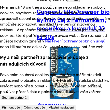
My a našich 18 partnerů používáme nebo ukládáme soubory
Cupper Little Dreamer bio
cookies, abychom zajistili správné fungování webu a
zpracovali osobní údaje. Povolením použití všech cookies nám
bylinný čaj s heřmánkem,
umožníte zobrazovat například také personalizovanou
meduňkou a levandulí 20
reklamu. V opačném případě zůstanou aktivní jen nezbytné
ks 30g
cookies, které potřebujeme k provozu webu. Své rozhodnutí
můžete kdykoliv změnit v
Nastavení ochrany osobních údajů
nebo kliknutím na odkaz Soukromí a cookies v patičce webu.
My a naši partneři zpracováváme údaje z
následujících důvodů
Povolením souborů cookies nám umožníte měřit efektivitu
zobrazeného obsahu a reklamy, vytvářet uživatelské statistiky,
ukládat nebo přistupovat k informacím ve vašem zařízení,
používat přesná data o poloze a identifikovat vaše zařízení.
Seznam partnerů.
Více z kategorie
Přijmout vše
Odmítnout vše
Vlastní nastavení