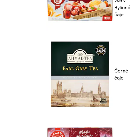
vše v
Bylinné
čaje
Černé
čaje