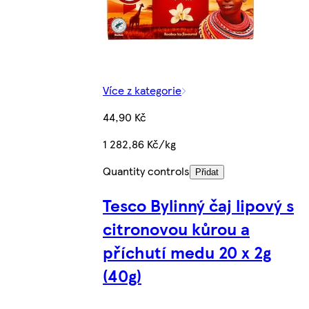
Více z kategorie
44,90 Kč
1 282,86 Kč/kg
Quantity controls
Přidat
Tesco Bylinný čaj lipový s
citronovou kůrou a
příchutí medu 20 x 2g
(40g)