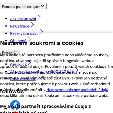
Pomoc s prvním nákupem
Jak nakupovat
Registrace
Rezervace času
Oblíbené
Nastavení soukromí a cookies
Kontakt
My a našich 18 partnerů používáme nebo ukládáme soubory
cookies, abychom zajistili správné fungování webu a
itesco.cz
zpracovali osobní údaje. Povolením použití všech cookies nám
Zákaznické centrum - 800 222 555
umožníte zobrazovat například také personalizovanou
reklamu. V opačném případě zůstanou aktivní jen nezbytné
Naše obchody
cookies, které potřebujeme k provozu webu. Své rozhodnutí
můžete kdykoliv změnit v
Nastavení ochrany osobních údajů
followUs
nebo kliknutím na odkaz Soukromí a cookies v patičce webu.
My a naši partneři zpracováváme údaje z
následujících důvodů