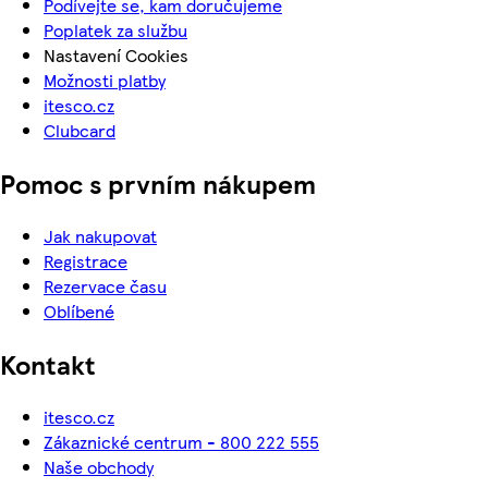
Podívejte se, kam doručujeme
Poplatek za službu
Nastavení Cookies
Možnosti platby
itesco.cz
Clubcard
Pomoc s prvním nákupem
Jak nakupovat
Registrace
Rezervace času
Oblíbené
Kontakt
itesco.cz
Zákaznické centrum - 800 222 555
Naše obchody