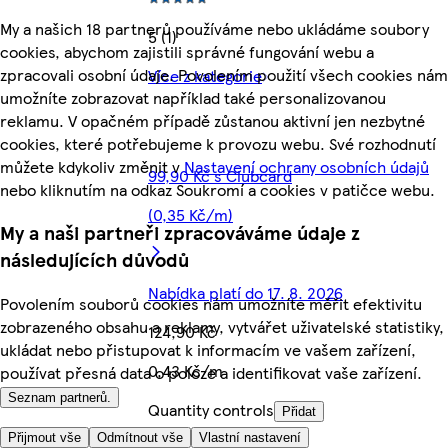
My a našich 18 partnerů používáme nebo ukládáme soubory
5 (1)
cookies, abychom zajistili správné fungování webu a
zpracovali osobní údaje. Povolením použití všech cookies nám
Více z kategorie
umožníte zobrazovat například také personalizovanou
reklamu. V opačném případě zůstanou aktivní jen nezbytné
cookies, které potřebujeme k provozu webu. Své rozhodnutí
můžete kdykoliv změnit v
Nastavení ochrany osobních údajů
99,90 Kč s Clubcard
nebo kliknutím na odkaz Soukromí a cookies v patičce webu.
(0,35 Kč/m)
My a naši partneři zpracováváme údaje z
následujících důvodů
Nabídka platí do 17. 8. 2026
Povolením souborů cookies nám umožníte měřit efektivitu
zobrazeného obsahu a reklamy, vytvářet uživatelské statistiky,
124,90 Kč
ukládat nebo přistupovat k informacím ve vašem zařízení,
0,43 Kč/m
používat přesná data o poloze a identifikovat vaše zařízení.
Seznam partnerů.
Quantity controls
Přidat
Přijmout vše
Odmítnout vše
Vlastní nastavení