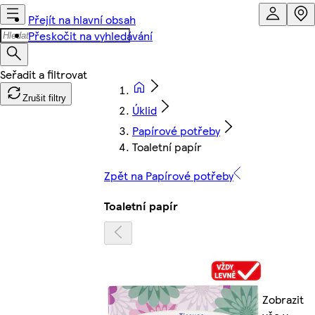
Přejít na hlavní obsah
Přeskočit na vyhledávání
Zrušit filtry
Úklid
Papírové potřeby
Toaletní papír
Zpět na Papírové potřeby
Toaletní papír
Zobrazit