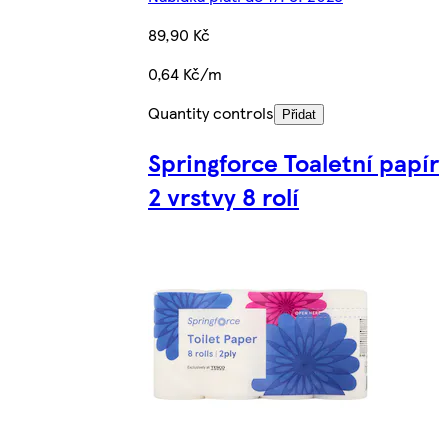
89,90 Kč
0,64 Kč/m
Quantity controls
Přidat
Springforce Toaletní papír
2 vrstvy 8 rolí