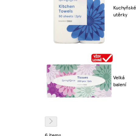
Kuchyňské
utěrky
Velká
balení
6 items