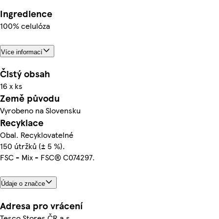
Ingredience
100% celulóza
Více informací
Čistý obsah
16 x ks
Země původu
Vyrobeno na Slovensku
Recyklace
Obal. Recyklovatelné
150 útržků (± 5 %).
FSC - Mix - FSC® C074297.
Údaje o značce
Adresa pro vrácení
Tesco Stores ČR a.s.