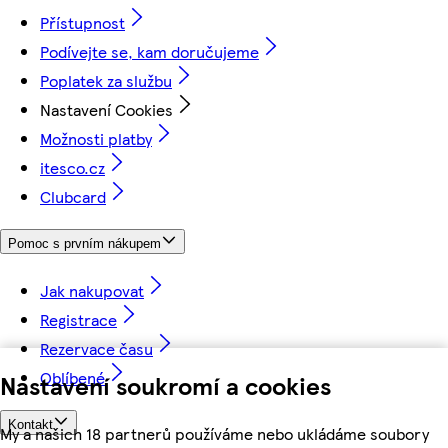
Přístupnost
Podívejte se, kam doručujeme
Poplatek za službu
Nastavení Cookies
Možnosti platby
itesco.cz
Clubcard
Pomoc s prvním nákupem
Jak nakupovat
Registrace
Rezervace času
Oblíbené
Nastavení soukromí a cookies
Kontakt
My a našich 18 partnerů používáme nebo ukládáme soubory