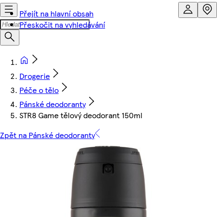
Přejít na hlavní obsah
Přeskočit na vyhledávání
Drogerie
Péče o tělo
Pánské deodoranty
STR8 Game tělový deodorant 150ml
Zpět na Pánské deodoranty