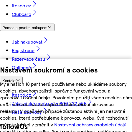
itesco.cz
Clubcard
Pomoc s prvním nákupem
Jak nakupovat
Registrace
Rezervace času
Oblíbené
Nastavení soukromí a cookies
Kontakt
My a našich 18 partnerů používáme nebo ukládáme soubory
cookies, abychom zajistili správné fungování webu a
itesco.cz
zpracovali osobní údaje. Povolením použití všech cookies nám
Zákaznické centrum - 800 222 555
umožníte zobrazovat například také personalizovanou
reklamu. V opačném případě zůstanou aktivní jen nezbytné
Naše obchody
cookies, které potřebujeme k provozu webu. Své rozhodnutí
můžete kdykoliv změnit v
Nastavení ochrany osobních údajů
followUs
nebo kliknutím na odkaz Soukromí a cookies v patičce webu.