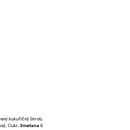
vaný kukuřičný škrob,
ma], Cukr,
Smetana
6