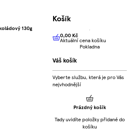
Košík
koládový 130g
0,00 Kč
Aktuální cena košíku
0,00 Kč
Aktuální cena košíku
Pokladna
Váš košík
Vyberte službu, která je pro Vás
nejvhodnější
Prázdný košík
Tady uvidíte položky přidané do
košíku