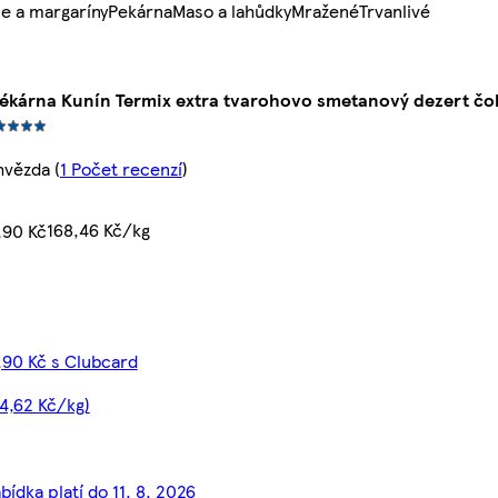
e a margaríny
Pekárna
Maso a lahůdky
Mražené
Trvanlivé
ékárna Kunín Termix extra tvarohovo smetanový dezert čo
hvězda
(
1 Počet recenzí
)
168,46 Kč/kg
,90 Kč
,90 Kč s Clubcard
14,62 Kč/kg)
bídka platí do 11. 8. 2026