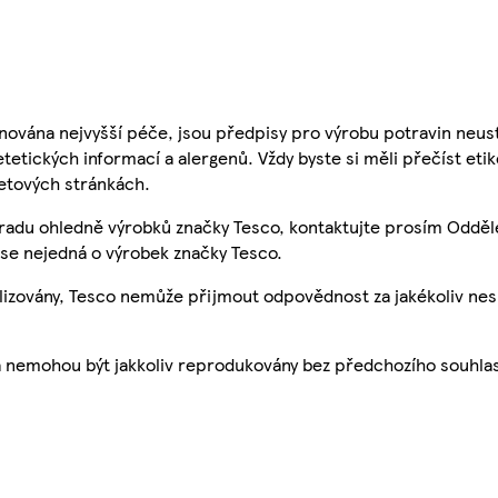
nována nejvyšší péče, jsou předpisy pro výrobu potravin neust
etetických informací a alergenů. Vždy byste si měli přečíst eti
etových stránkách.
 radu ohledně výrobků značky Tesco, kontaktujte prosím Odděl
se nejedná o výrobek značky Tesco.
ualizovány, Tesco nemůže přijmout odpovědnost za jakékoliv ne
a nemohou být jakkoliv reprodukovány bez předchozího souhla