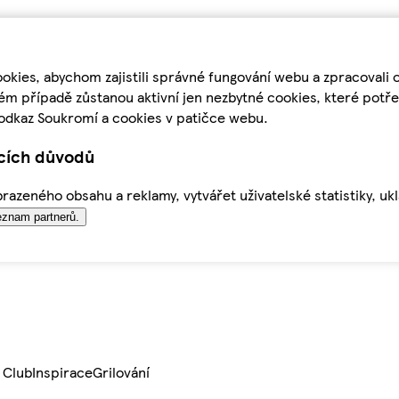
kies, abychom zajistili správné fungování webu a zpracovali 
ém případě zůstanou aktivní jen nezbytné cookies, které pot
odkaz Soukromí a cookies v patičce webu.
ících důvodů
azeného obsahu a reklamy, vytvářet uživatelské statistiky, uk
znam partnerů.
 Club
Inspirace
Grilování