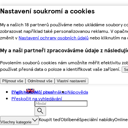
Nastavení soukromí a cookies
My a našich 18 partnerů používáme nebo ukládáme soubory coo
zobrazovat například také personalizovanou reklamu. V opačn
změnit v
Nastavení ochrany osobních údajů
nebo kliknutím na 
My a naši partneři zpracováváme údaje z následuj
Povolením souborů cookies nám umožníte měřit efektivitu zobr
používat přesná data o poloze a identifikovat vaše zařízení.
Se
Přijmout vše
Odmítnout vše
Vlastní nastavení
Přejít na hlavní obsah
English
Můj první nákup
Nápověda
Přeskočit na vyhledávání
Koupit teď
Oblíbené
Speciální nabídky
Online
Všechny kategorie