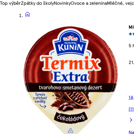
Top výběr
Zpátky do školy
Novinky
Ovoce a zelenina
Mléčné, vejc
Ml
5 
21
14
(1
Na