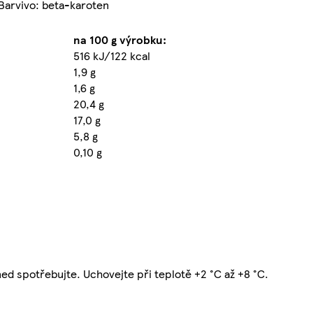
 Barvivo: beta-karoten
na 100 g výrobku:
516 kJ/122 kcal
1,9 g
1,6 g
20,4 g
17,0 g
5,8 g
0,10 g
ed spotřebujte. Uchovejte při teplotě +2 °C až +8 °C.