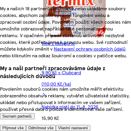
My a našich 18 partnerů používáme nebo ukládáme soubory
cookies, abychom zajistili správné fungování webu a
zpracovali osobní údaje. Povolením použití všech cookies nám
umožníte zobrazovat například také personalizovanou
reklamu. V opačném případě zůstanou aktivní jen nezbytné
cookies, které potřebujeme k provozu webu. Své rozhodnutí
Více z kategorie
můžete kdykoliv změnit v
Nastavení ochrany osobních údajů
nebo kliknutím na odkaz Soukromí a cookies v patičce webu.
My a naši partneři zpracováváme údaje z
9,90 Kč s Clubcard
následujících důvodů
(110,00 Kč/kg)
Povolením souborů cookies nám umožníte měřit efektivitu
zobrazeného obsahu a reklamy, vytvářet uživatelské statistiky,
ukládat nebo přistupovat k informacím ve vašem zařízení,
Nabídka platí do 11. 8. 2026
používat přesná data o poloze a identifikovat vaše zařízení.
Seznam partnerů.
15,90 Kč
Přijmout vše
Odmítnout vše
Vlastní nastavení
176,67 Kč/kg