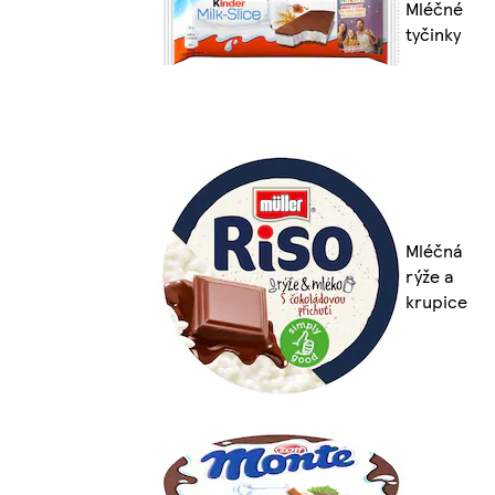
Mléčné
tyčinky
Mléčná
rýže a
krupice