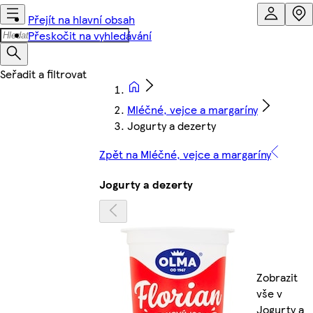
Přejít na hlavní obsah
Přeskočit na vyhledávání
Mléčné, vejce a margaríny
Jogurty a dezerty
Zpět na Mléčné, vejce a margaríny
Jogurty a dezerty
Zobrazit
vše v
Jogurty a