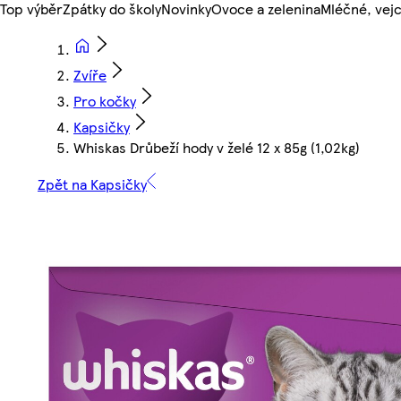
Top výběr
Zpátky do školy
Novinky
Ovoce a zelenina
Mléčné, vejc
Zvíře
Pro kočky
Kapsičky
Whiskas Drůbeží hody v želé 12 x 85g (1,02kg)
Zpět na Kapsičky