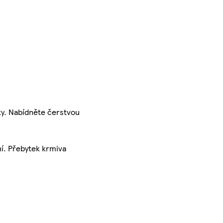
ky. Nabídněte čerstvou
ení. Přebytek krmiva