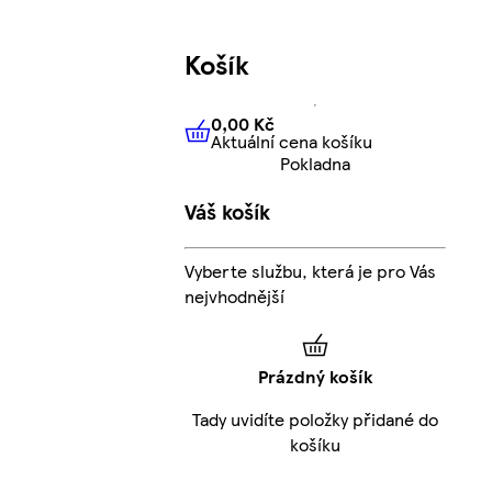
Košík
0,00 Kč
Aktuální cena košíku
0,00 Kč
Aktuální cena košíku
Pokladna
Váš košík
Vyberte službu, která je pro Vás
nejvhodnější
Prázdný košík
Tady uvidíte položky přidané do
košíku