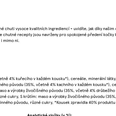
é chuti vysoce kvalitních ingrediencí - uvidíte, jak díky našim
še chutné recepty jsou navrženy pro spokojené předení kočky
 i mimo ni.
tně 4% kuřecího v každém kousku*), cereálie, minerální látky,
ného původu (35%, včetně 4% kachního v každém kousku*), cere
maso a výrobky živočišného původu (35%, včetně 4% drůbežího
různé cukry, S krůtím: maso a výrobky živočišného původu (35%
stlinného původu, různé cukry, *Kousek zpravidla 40% produktu
Analytické složky (v %):