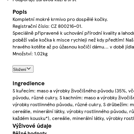
Popis
Kompletní mokré krmivo pro dospělé kočky.
Registrační číslo: CZ 800216-01.
Speciálně připravené k uchování přírodní kvality a lahodn
poběží vaše kočka k misce rychleji než kdy předtím! Na
hravého kotěte až po úžasnou kočičí dámu... v době jídla
Množství: 1.02kg
Složení
Ingredience
S kuřecím: maso a výrobky živočišného původu (35%, vče
původu, různé cukry, S kachním: maso a výrobky živočiš
výrobky rostlinného původu, různé cukry, S drůbežím: 
cereálie, minerální látky, výrobky rostlinného původu, 
každém kousku*), cereálie, minerální látky, výrobky ro
Výživové údaje
Běžné hodnoty