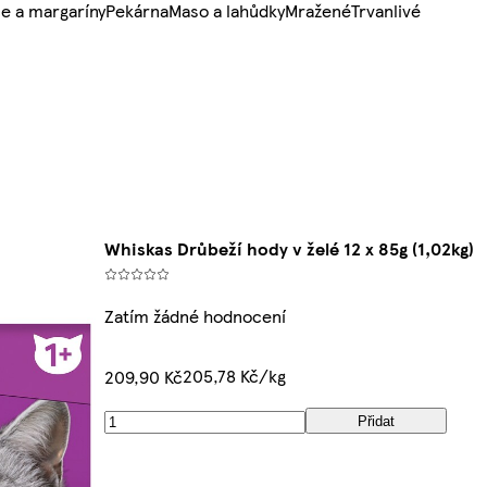
e a margaríny
Pekárna
Maso a lahůdky
Mražené
Trvanlivé
Whiskas Drůbeží hody v želé 12 x 85g (1,02kg)
Zatím žádné hodnocení
205,78 Kč/kg
209,90 Kč
Přidat