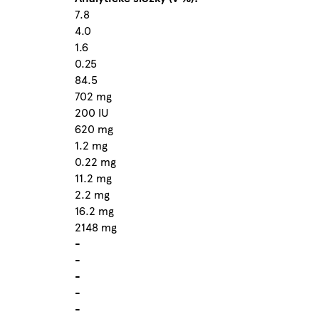
7.8
4.0
1.6
0.25
84.5
702 mg
200 IU
620 mg
1.2 mg
0.22 mg
11.2 mg
2.2 mg
16.2 mg
2148 mg
-
-
-
-
-