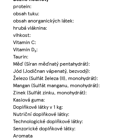
protein:
obsah tuku:
obsah anorganických látek:
hrubá vláknina:
vlhkost:
Vitamin C:
Vitamin D₃:
Taurin:
Měď (Síran měďnatý pentahydrát):
Jód (Jodičnan vápenatý, bezvodý):
Železo (Sulfát železa (II), monohydrát):
Mangan (Sulfát manganu, monohydrát):
Zinek (Sulfát zinku, monohydrát):
Kasiová guma:
Doplňkové látky v 1 kg:
Nutriční doplňkové látky:
Technologické doplňkové látky:
Senzorické doplňkové látky:
Aromata