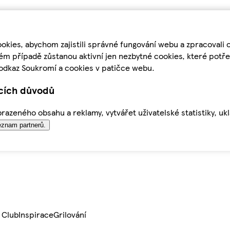
kies, abychom zajistili správné fungování webu a zpracovali 
ém případě zůstanou aktivní jen nezbytné cookies, které pot
odkaz Soukromí a cookies v patičce webu.
ících důvodů
azeného obsahu a reklamy, vytvářet uživatelské statistiky, uk
znam partnerů.
 Club
Inspirace
Grilování