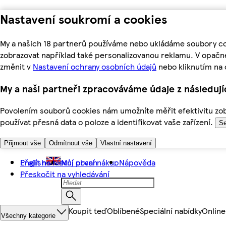
Nastavení soukromí a cookies
My a našich 18 partnerů používáme nebo ukládáme soubory coo
zobrazovat například také personalizovanou reklamu. V opačn
změnit v
Nastavení ochrany osobních údajů
nebo kliknutím na 
My a naši partneři zpracováváme údaje z následuj
Povolením souborů cookies nám umožníte měřit efektivitu zobr
používat přesná data o poloze a identifikovat vaše zařízení.
Se
Přijmout vše
Odmítnout vše
Vlastní nastavení
Přejít na hlavní obsah
English
Můj první nákup
Nápověda
Přeskočit na vyhledávání
Koupit teď
Oblíbené
Speciální nabídky
Online
Všechny kategorie