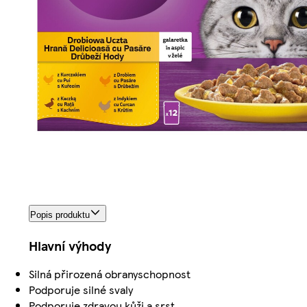
Popis produktu
Hlavní výhody
Silná přirozená obranyschopnost
Podporuje silné svaly
Podporuje zdravou kůži a srst