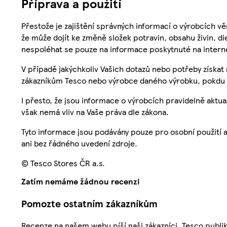
Příprava a použití
Přestože je zajištění správných informací o výrobcích vě
že může dojít ke změně složek potravin, obsahu živin, di
nespoléhat se pouze na informace poskytnuté na intern
V případě jakýchkoliv Vašich dotazů nebo potřeby získat
zákazníkům Tesco nebo výrobce daného výrobku, pokdu 
I přesto, že jsou informace o výrobcích pravidelně akt
však nemá vliv na Vaše práva dle zákona.
Tyto informace jsou podávány pouze pro osobní použití 
ani bez řádného uvedení zdroje.
© Tesco Stores ČR a.s.
Zatím nemáme žádnou recenzi
Pomozte ostatním zákazníkům
Recenze na našem webu píší naši zákazníci. Tesco publ