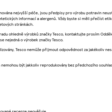
nována nejvyšší péče, jsou předpisy pro výrobu potravin neust
etetických informací a alergenů. Vždy byste si měli přečíst eti
etových stránkách.
 radu ohledně výrobků značky Tesco, kontaktujte prosím Odděl
se nejedná o výrobek značky Tesco.
ualizovány, Tesco nemůže přijmout odpovědnost za jakékoliv ne
a nemohou být jakkoliv reprodukovány bez předchozího souhla
ikované recenze neověřuje.