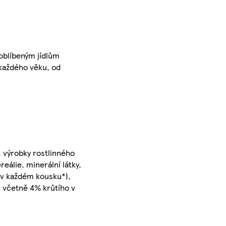
 oblíbeným jídlům
 každého věku, od
 výrobky rostlinného
álie, minerální látky,
 v každém kousku*),
, včetně 4% krůtího v