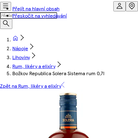
Přejít na hlavní obsah
Přeskočit na vyhledávání
Nápoje
Lihoviny
Rum, likéry a elixíry
Božkov Republica Solera Sistema rum 0,7l
Zpět na Rum, likéry a elixíry