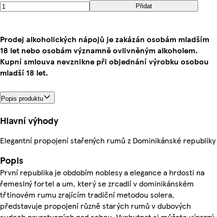
Přidat
Prodej alkoholických nápojů je zakázán osobám mladším
18 let nebo osobám významně ovlivněným alkoholem.
Kupní smlouva nevznikne při objednání výrobku osobou
mladší 18 let.
Popis produktu
Hlavní výhody
Elegantní propojení stařených rumů z Dominikánské republiky
Popis
První republika je obdobím noblesy a elegance a hrdosti na
řemeslný fortel a um, který se zrcadlí v dominikánském
třtinovém rumu zrajícím tradiční metodou solera,
představuje propojení různě starých rumů v dubových
sudech navrstvených nad sebou. Vychutnat si můžete výrazný