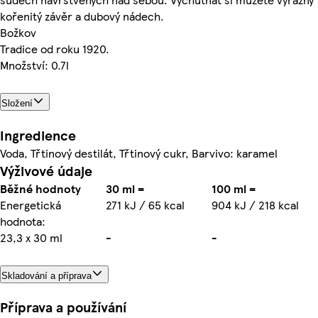
kořenitý závěr a dubový nádech.
Božkov
Tradice od roku 1920.
Množství: 0.7l
Složení
Ingredience
Voda, Třtinový destilát, Třtinový cukr, Barvivo: karamel
Výživové údaje
Běžné hodnoty
30 ml =
100 ml =
Energetická
271 kJ / 65 kcal
904 kJ / 218 kcal
hodnota:
23,3 x 30 ml
-
-
Skladování a příprava
Příprava a používání