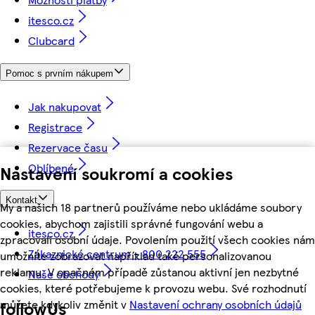
itesco.cz
Clubcard
Pomoc s prvním nákupem
Jak nakupovat
Registrace
Rezervace času
Oblíbené
Nastavení soukromí a cookies
Kontakt
My a našich 18 partnerů používáme nebo ukládáme soubory
cookies, abychom zajistili správné fungování webu a
itesco.cz
zpracovali osobní údaje. Povolením použití všech cookies nám
Zákaznické centrum - 800 222 555
umožníte zobrazovat například také personalizovanou
reklamu. V opačném případě zůstanou aktivní jen nezbytné
Naše obchody
cookies, které potřebujeme k provozu webu. Své rozhodnutí
můžete kdykoliv změnit v
Nastavení ochrany osobních údajů
followUs