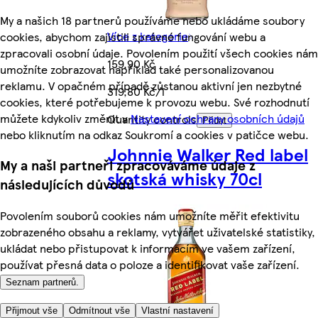
My a našich 18 partnerů používáme nebo ukládáme soubory
Více z kategorie
cookies, abychom zajistili správné fungování webu a
zpracovali osobní údaje. Povolením použití všech cookies nám
159,90 Kč
umožníte zobrazovat například také personalizovanou
reklamu. V opačném případě zůstanou aktivní jen nezbytné
319,80 Kč/l
cookies, které potřebujeme k provozu webu. Své rozhodnutí
můžete kdykoliv změnit v
Nastavení ochrany osobních údajů
Quantity controls
Přidat
nebo kliknutím na odkaz Soukromí a cookies v patičce webu.
Johnnie Walker Red label
My a naši partneři zpracováváme údaje z
skotská whisky 70cl
následujících důvodů
Povolením souborů cookies nám umožníte měřit efektivitu
zobrazeného obsahu a reklamy, vytvářet uživatelské statistiky,
ukládat nebo přistupovat k informacím ve vašem zařízení,
používat přesná data o poloze a identifikovat vaše zařízení.
Seznam partnerů.
Přijmout vše
Odmítnout vše
Vlastní nastavení