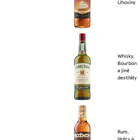
Lihoviny
Whisky,
Bourbon
a jiné
destiláty
Rum,
likéry a