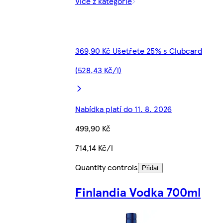
Více z kategorie
369,90 Kč Ušetřete 25% s Clubcard
(528,43 Kč/l)
Nabídka platí do 11. 8. 2026
499,90 Kč
714,14 Kč/l
Quantity controls
Přidat
Finlandia Vodka 700ml