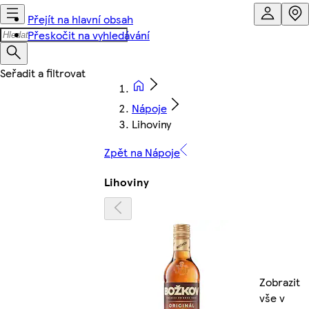
Přejít na hlavní obsah
Přeskočit na vyhledávání
Nápoje
Lihoviny
Zpět na Nápoje
Lihoviny
Zobrazit
vše v