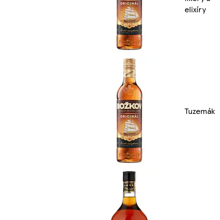
elixíry
Tuzemák