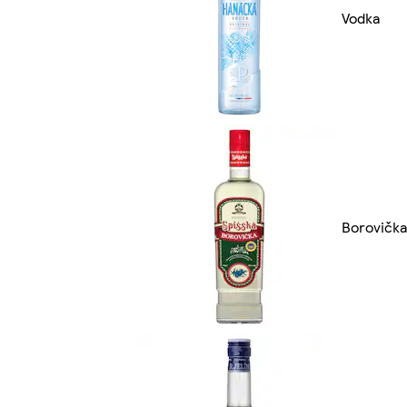
Vodka
Borovička