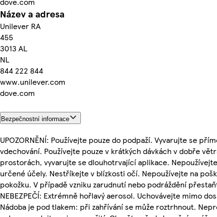
dove.com
Název a adresa
Unilever RA
455
3013 AL
NL
844 222 844
www.unilever.com
dove.com
Bezpečnostní informace
UPOZORNĚNÍ: Používejte pouze do podpaží. Vyvarujte se pří
vdechování. Používejte pouze v krátkých dávkách v dobře vět
prostorách, vyvarujte se dlouhotrvající aplikace. Nepoužívejte
určené účely. Nestříkejte v blízkosti očí. Nepoužívejte na po
pokožku. V případě vzniku zarudnutí nebo podráždění přestaň
NEBEZPEČÍ: Extrémně hořlavý aerosol. Uchovávejte mimo dosa
Nádoba je pod tlakem: při zahřívání se může roztrhnout. Nepr