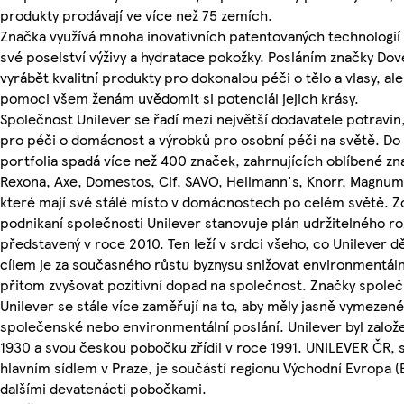
produkty prodávají ve více než 75 zemích.
Značka využívá mnoha inovativních patentovaných technologií a
své poselství výživy a hydratace pokožky. Posláním značky Dov
vyrábět kvalitní produkty pro dokonalou péči o tělo a vlasy, ale
pomoci všem ženám uvědomit si potenciál jejich krásy.
Společnost Unilever se řadí mezi největší dodavatele potravin
pro péči o domácnost a výrobků pro osobní péči na světě. Do 
portfolia spadá více než 400 značek, zahrnujících oblíbené zn
Rexona, Axe, Domestos, Cif, SAVO, Hellmann's, Knorr, Magnum
které mají své stálé místo v domácnostech po celém světě. 
podnikaní společnosti Unilever stanovuje plán udržitelného ro
představený v roce 2010. Ten leží v srdci všeho, co Unilever d
cílem je za současného růstu byznysu snižovat environmentáln
přitom zvyšovat pozitivní dopad na společnost. Značky společ
Unilever se stále více zaměřují na to, aby měly jasně vymezené
společenské nebo environmentální poslání. Unilever byl založ
1930 a svou českou pobočku zřídil v roce 1991. UNILEVER ČR, spo
hlavním sídlem v Praze, je součástí regionu Východní Evropa (
dalšími devatenácti pobočkami.