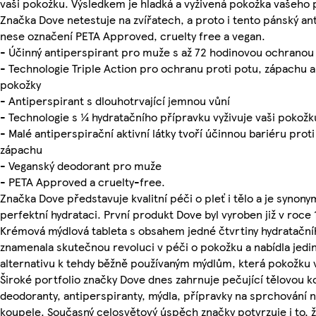
vaši pokožku. Výsledkem je hladká a vyživená pokožka vašeho 
Značka Dove netestuje na zvířatech, a proto i tento pánský an
nese označení PETA Approved, cruelty free a vegan.
- Účinný antiperspirant pro muže s až 72 hodinovou ochranou
- Technologie Triple Action pro ochranu proti potu, zápachu 
pokožky
- Antiperspirant s dlouhotrvající jemnou vůní
- Technologie s ¼ hydratačního přípravku vyživuje vaši pokožk
- Malé antiperspirační aktivní látky tvoří účinnou bariéru proti
zápachu
- Veganský deodorant pro muže
- PETA Approved a cruelty-free.
Značka Dove představuje kvalitní péči o pleť i tělo a je syno
perfektní hydrataci. První produkt Dove byl vyroben již v roce 
Krémová mýdlová tableta s obsahem jedné čtvrtiny hydratačn
znamenala skutečnou revoluci v péči o pokožku a nabídla jed
alternativu k tehdy běžně používaným mýdlům, která pokožku 
Široké portfolio značky Dove dnes zahrnuje pečující tělovou 
deodoranty, antiperspiranty, mýdla, přípravky na sprchování 
koupele. Současný celosvětový úspěch značky potvrzuje i to, 