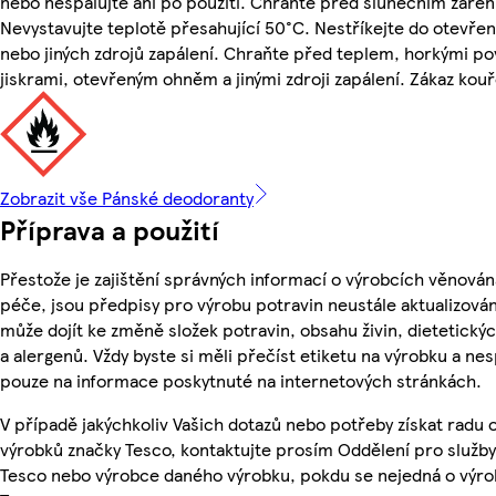
nebo nespalujte ani po použití. Chraňte před slunečním zářen
Nevystavujte teplotě přesahující 50°C. Nestříkejte do otevře
nebo jiných zdrojů zapálení. Chraňte před teplem, horkými po
jiskrami, otevřeným ohněm a jinými zdroji zapálení. Zákaz kouř
Zobrazit vše Pánské deodoranty
Příprava a použití
Přestože je zajištění správných informací o výrobcích věnován
péče, jsou předpisy pro výrobu potravin neustále aktualizován
může dojít ke změně složek potravin, obsahu živin, dietetický
a alergenů. Vždy byste si měli přečíst etiketu na výrobku a ne
pouze na informace poskytnuté na internetových stránkách.
V případě jakýchkoliv Vašich dotazů nebo potřeby získat radu 
výrobků značky Tesco, kontaktujte prosím Oddělení pro služb
Tesco nebo výrobce daného výrobku, pokdu se nejedná o výro