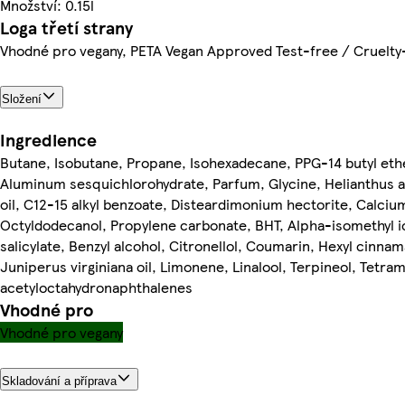
Množství: 0.15l
Loga třetí strany
Vhodné pro vegany, PETA Vegan Approved Test-free / Cruelty
Složení
Ingredience
Butane, Isobutane, Propane, Isohexadecane, PPG-14 butyl eth
Aluminum sesquichlorohydrate, Parfum, Glycine, Helianthus 
oil, C12-15 alkyl benzoate, Disteardimonium hectorite, Calciu
Octyldodecanol, Propylene carbonate, BHT, Alpha-isomethyl 
salicylate, Benzyl alcohol, Citronellol, Coumarin, Hexyl cinnam
Juniperus virginiana oil, Limonene, Linalool, Terpineol, Tetram
acetyloctahydronaphthalenes
Vhodné pro
Vhodné pro vegany
Skladování a příprava