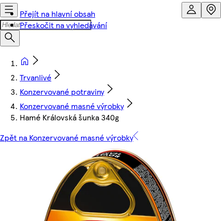
Přejít na hlavní obsah
Přeskočit na vyhledávání
Trvanlivé
Konzervované potraviny
Konzervované masné výrobky
Hamé Královská šunka 340g
Zpět na Konzervované masné výrobky