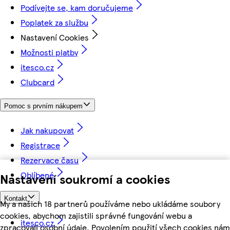
Podívejte se, kam doručujeme
Poplatek za službu
Nastavení Cookies
Možnosti platby
itesco.cz
Clubcard
Pomoc s prvním nákupem
Jak nakupovat
Registrace
Rezervace času
Oblíbené
Nastavení soukromí a cookies
Kontakt
My a našich 18 partnerů používáme nebo ukládáme soubory
cookies, abychom zajistili správné fungování webu a
itesco.cz
zpracovali osobní údaje. Povolením použití všech cookies nám