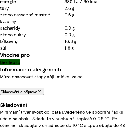
energie
380 kJ / 90 kcal
tuky
2,6 g
z toho nasycené mastné
0,6 g
kyseliny
sacharidy
0,0 g
z toho cukry
0,0 g
bílkoviny
16,8 g
sůl
1,8 g
Vhodné pro
Bez lepku
Informace o alergenech
Může obsahovat stopy sóji, mléka, vajec.
Skladování a příprava
Skladování
Minimální trvanlivost do: data uvedeného ve spodním řádku
údaje na obalu. Skladujte v suchu při teplotě 0-28 °C. Po
otevření skladujte v chladničce do 10 °C a spotřebujte do 48