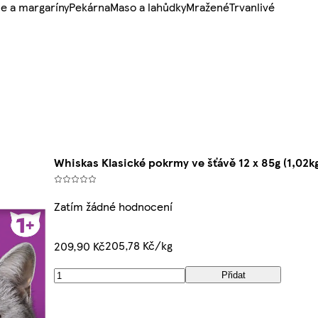
e a margaríny
Pekárna
Maso a lahůdky
Mražené
Trvanlivé
Whiskas Klasické pokrmy ve šťávě 12 x 85g (1,02k
Zatím žádné hodnocení
205,78 Kč/kg
209,90 Kč
Přidat