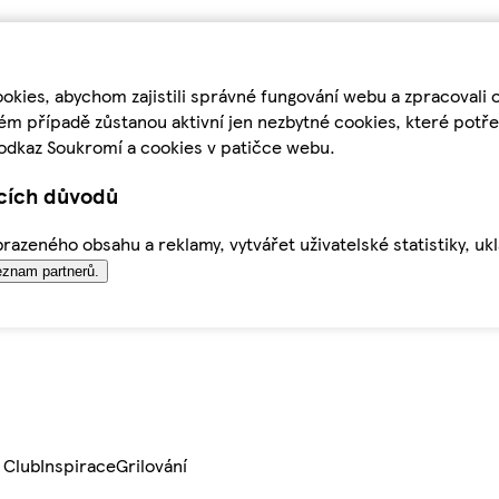
kies, abychom zajistili správné fungování webu a zpracovali 
ém případě zůstanou aktivní jen nezbytné cookies, které pot
odkaz Soukromí a cookies v patičce webu.
ících důvodů
azeného obsahu a reklamy, vytvářet uživatelské statistiky, uk
znam partnerů.
 Club
Inspirace
Grilování