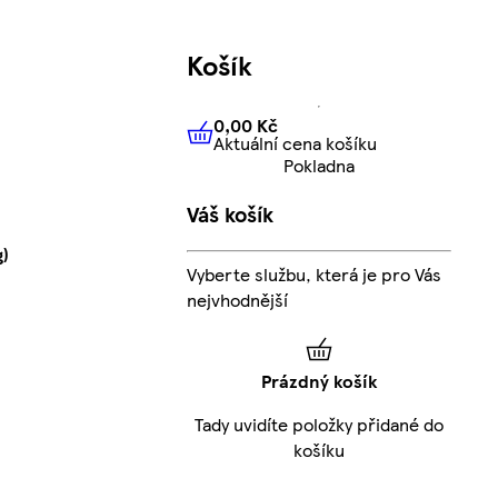
Košík
0,00 Kč
Aktuální cena košíku
0,00 Kč
Aktuální cena košíku
Pokladna
Váš košík
g)
Vyberte službu, která je pro Vás
nejvhodnější
Prázdný košík
Tady uvidíte položky přidané do
košíku