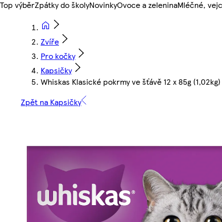
Top výběr
Zpátky do školy
Novinky
Ovoce a zelenina
Mléčné, vejc
Zvíře
Pro kočky
Kapsičky
Whiskas Klasické pokrmy ve šťávě 12 x 85g (1,02kg)
Zpět na Kapsičky