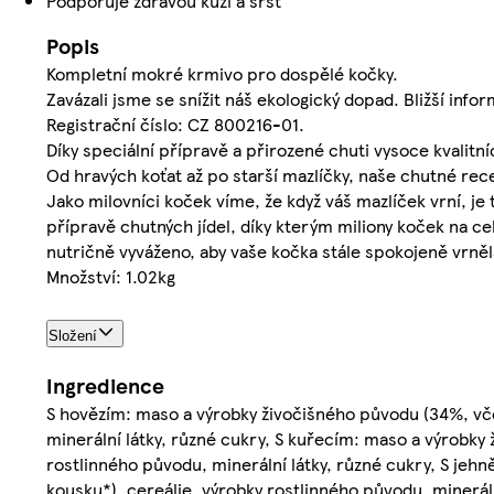
Podporuje zdravou kůži a srst
Popis
Kompletní mokré krmivo pro dospělé kočky.
Zavázali jsme se snížit náš ekologický dopad. Bližší in
Registrační číslo: CZ 800216-01.
Díky speciální přípravě a přirozené chuti vysoce kvalitníc
Od hravých koťat až po starší mazlíčky, naše chutné rece
Jako milovníci koček víme, že když váš mazlíček vrní, je 
přípravě chutných jídel, díky kterým miliony koček na ce
nutričně vyváženo, aby vaše kočka stále spokojeně vrněl
Množství: 1.02kg
Složení
Ingredience
S hovězím: maso a výrobky živočišného původu (34%, vč
minerální látky, různé cukry, S kuřecím: maso a výrobk
rostlinného původu, minerální látky, různé cukry, S je
kousku*), cereálie, výrobky rostlinného původu, minerál