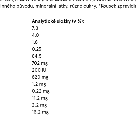
linného původu, minerální látky, různé cukry, *Kousek zpravid
Analytické složky (v %):
7.3
4.0
1.6
0.25
84.5
702 mg
200 IU
620 mg
1.2 mg
0.22 mg
11.2 mg
2.2 mg
16.2 mg
-
-
-