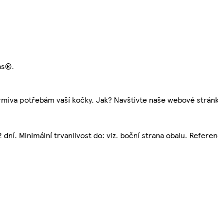
as®.
krmiva potřebám vaší kočky. Jak? Navštivte naše webové strán
ní. Minimální trvanlivost do: viz. boční strana obalu. Referenč