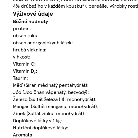
4% drůbežího v každém kousku*), cereálie, výrobky rost
Výživové údaje
Běžné hodnoty
protein:
obsah tuku:
obsah anorganických látek:
hrubá vláknina:
vlhkost:
Vitamin C:
Vitamin D₃:
Taurin:
Měď (Síran měďnatý pentahydrát):
Jód (Jodičnan vápenatý, bezvodý):
Železo (Sulfát železa (II), monohydrát):
Mangan (Sulfát manganu, monohydrát):
Zinek (Sulfát zinku, monohydrát):
Doplňkové látky v 1 kg:
Nutriční doplňkové látky:
Aromata