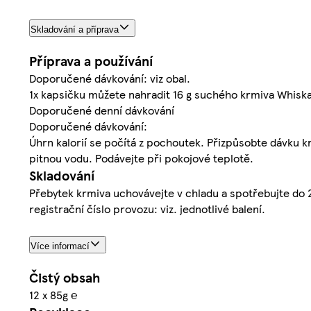
Skladování a příprava
Příprava a používání
Doporučené dávkování: viz obal.
1x kapsičku můžete nahradit 16 g suchého krmiva Whisk
Doporučené denní dávkování
Doporučené dávkování:
Úhrn kalorií se počítá z pochoutek. Přizpůsobte dávku 
pitnou vodu. Podávejte při pokojové teplotě.
Skladování
Přebytek krmiva uchovávejte v chladu a spotřebujte do 2 d
registrační číslo provozu: viz. jednotlivé balení.
Více informací
Čistý obsah
12 x 85g ℮