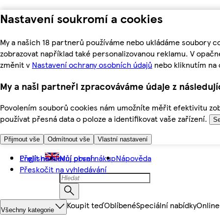
Nastavení soukromí a cookies
My a našich 18 partnerů používáme nebo ukládáme soubory coo
zobrazovat například také personalizovanou reklamu. V opačn
změnit v
Nastavení ochrany osobních údajů
nebo kliknutím na 
My a naši partneři zpracováváme údaje z následuj
Povolením souborů cookies nám umožníte měřit efektivitu zobr
používat přesná data o poloze a identifikovat vaše zařízení.
Se
Přijmout vše
Odmítnout vše
Vlastní nastavení
Přejít na hlavní obsah
English
Můj první nákup
Nápověda
Přeskočit na vyhledávání
Koupit teď
Oblíbené
Speciální nabídky
Online
Všechny kategorie