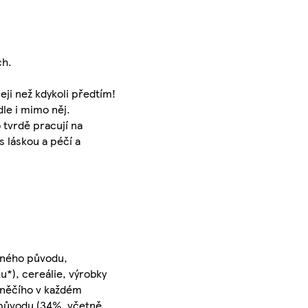
ch.
eji než kdykoli předtím!
dle i mimo něj.
o tvrdě pracují na
s láskou a péčí a
nného původu,
*), cereálie, výrobky
hněčího v každém
o původu (34%, včetně