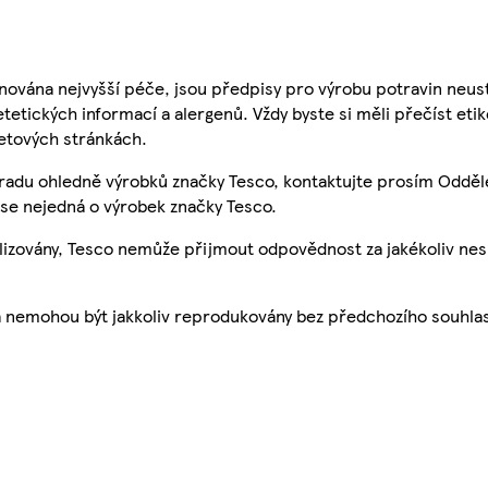
nována nejvyšší péče, jsou předpisy pro výrobu potravin neust
etetických informací a alergenů. Vždy byste si měli přečíst eti
etových stránkách.
 radu ohledně výrobků značky Tesco, kontaktujte prosím Odděl
se nejedná o výrobek značky Tesco.
ualizovány, Tesco nemůže přijmout odpovědnost za jakékoliv ne
a nemohou být jakkoliv reprodukovány bez předchozího souhla