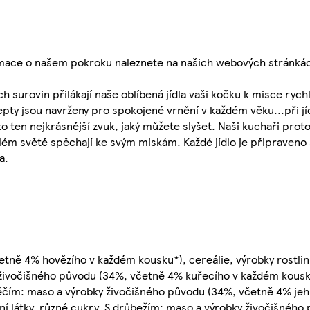
formace o našem pokroku naleznete na našich webových stránká
h surovin přilákají naše oblíbená jídla vaši kočku k misce rychl
pty jsou navrženy pro spokojené vrnění v každém věku...při jí
to ten nejkrásnější zvuk, jaký můžete slyšet. Naši kuchaři prot
lém světě spěchají ke svým miskám. Každé jídlo je připraveno 
a.
etně 4% hovězího v každém kousku*), cereálie, výrobky rostli
y živočišného původu (34%, včetně 4% kuřecího v každém kousku
hněčím: maso a výrobky živočišného původu (34%, včetně 4% je
ní látky, různé cukry, S drůbežím: maso a výrobky živočišnéh