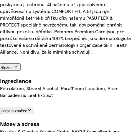
poskytnou jí ochranu. 4) našemu přizpůsobivému
upevňovacímu systému COMFORT FIT. A 5) jsou nyní
mimořádně šetrné k bříšku díky našemu PASU FLEX &
PROTECT speciálně navrženému tak, aby pomáhal chránit
citlivou pokožku děťátka. Pampers Premium Care jsou pro
pokožku vašeho děťátka 100% bezpečné: jsou dermatologicky
testované a schválené dermatology z organizace Skin Health
Alliance. Není divu, že je miminka schvalují.
Složení
Ingredience
Petrolatum, Stearyl Alcohol, Paraffinum Liquidum, Aloe
Barbadensis Leaf Extract
Údaje o značce
Název a adresa
Procter & Gamble Service Gmbh, 65823 Schwalbach am