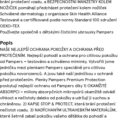
brání protečení vzadu, a BEZPEČNOSTNÍ MANŽETKY KOLEM
NOŽIČEK pomáhají předcházet protečení kolem nožiček
Schválené dermatology z organizace Skin Health Alliance
Testované a certifikované podle normy Standard 100 sdružení
OEKO-TEX
Používejte společně s dětskými čisticími ubrousky Pampers
Popis
NAŠE NEJLEPŠÍ OCHRANA POKOŽKY A OCHRANA PŘED
PROTEČENÍM. Nejlepší pohodlí a ochrana pro citlivou pokožku
od Pampers – testováno a schváleno miminky. Vytvořili jsme
jedničku mezi plenkami Pampers speciálně pro citlivou
pokožku novorozenců. A jsou také naší jedničkou v ochraně
před protečením. Plenky Pampers Premium Protection
poskytují nejlepší ochranu od Pampers díky 1) OKAMŽITÉ
ABSORPCI – miliony absorpčních mikropórů okamžitě odvádí
vlhkost a nečistoty daleko od pokožky a udržují ji suchou a
chráněnou. 2) KAPSE STOP & PROTECT, která brání protečení
nečistot vzadu. 3) NADÝCHANÝM ULTRAHEBKÝM MATERIÁLŮM,
které šetrně zabalí pokožku vašeho děťátka do pohodlí a