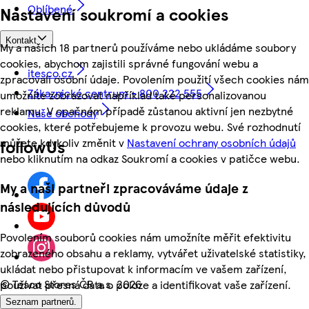
Oblíbené
Nastavení soukromí a cookies
Kontakt
My a našich 18 partnerů používáme nebo ukládáme soubory
cookies, abychom zajistili správné fungování webu a
itesco.cz
zpracovali osobní údaje. Povolením použití všech cookies nám
Zákaznické centrum - 800 222 555
umožníte zobrazovat například také personalizovanou
reklamu. V opačném případě zůstanou aktivní jen nezbytné
Naše obchody
cookies, které potřebujeme k provozu webu. Své rozhodnutí
můžete kdykoliv změnit v
Nastavení ochrany osobních údajů
followUs
nebo kliknutím na odkaz Soukromí a cookies v patičce webu.
My a naši partneři zpracováváme údaje z
následujících důvodů
Povolením souborů cookies nám umožníte měřit efektivitu
zobrazeného obsahu a reklamy, vytvářet uživatelské statistiky,
ukládat nebo přistupovat k informacím ve vašem zařízení,
©
Tesco Stores ČR a.s. 2026
používat přesná data o poloze a identifikovat vaše zařízení.
Seznam partnerů.