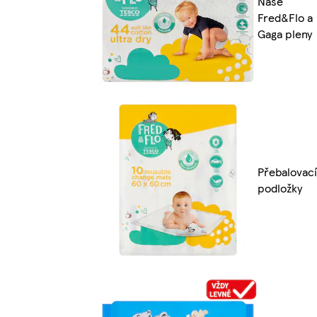
Naše
Fred&Flo a
Gaga pleny
Přebalovací
podložky